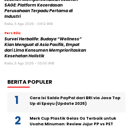
SAGE: Platform Kecerdasan
Perusahaan Terpadu Pertama di
Industri
Rabu, 5 Agu 2026 - 04:12 WIB
Pers Rilis
Survei Herbalife: Budaya “Wellness”
Kian Menguat di Asia Pasifik, Empat
dari Lima Konsumen Memprioritaskan
Kesehatan Holistik
Rabu, 5 Agu 2026 - 03:00 WIB
BERITA POPULER
Cara Isi Saldo PayPal dari BRI via Jasa Top
Up di Epayu (Update 2025)
Merk Cup Plastik Gelas Oz Terbaik untuk
Usaha Minuman: Review Jujur PP vs PET