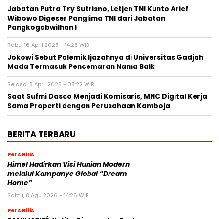
Jabatan Putra Try Sutrisno, Letjen TNI Kunto Arief
Wibowo Digeser Panglima TNI dari Jabatan
Pangkogabwilhan I
Rabu, 16 April 2025 - 14:23 WIB
Jokowi Sebut Polemik Ijazahnya di Universitas Gadjah
Mada Termasuk Pencemaran Nama Baik
Selasa, 8 April 2025 - 08:22 WIB
Saat Sufmi Dasco Menjadi Komisaris, MNC Digital Kerja
Sama Properti dengan Perusahaan Kamboja
BERITA TERBARU
Pers Rilis
Himel Hadirkan Visi Hunian Modern
melalui Kampanye Global “Dream
Home”
Sabtu, 8 Agu 2026 - 14:26 WIB
Pers Rilis