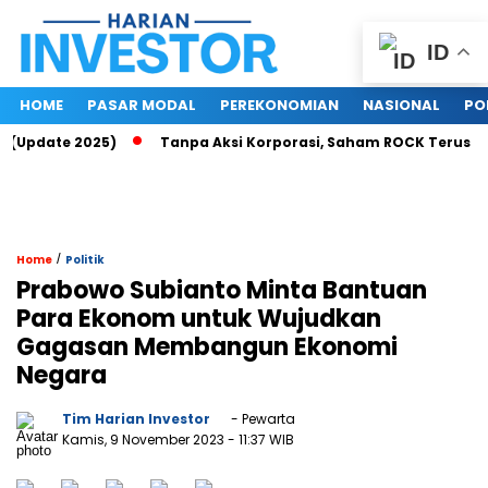
ID
HOME
PASAR MODAL
PEREKONOMIAN
NASIONAL
PO
u (Update 2025)
Tanpa Aksi Korporasi, Saham ROCK Terus Nai
/
Home
Politik
Prabowo Subianto Minta Bantuan
Para Ekonom untuk Wujudkan
Gagasan Membangun Ekonomi
Negara
Tim Harian Investor
- Pewarta
Kamis, 9 November 2023
- 11:37 WIB