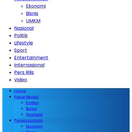
Ekonomi
Bisnis
UMKM
Nasional
Politik
Lifestyle
Sport
Entertainment
Internasional
Pers Rilis
Video
Home
Pasar Modal
Emiten
Bursa
Finansial
Perekonomian
Ekonomi