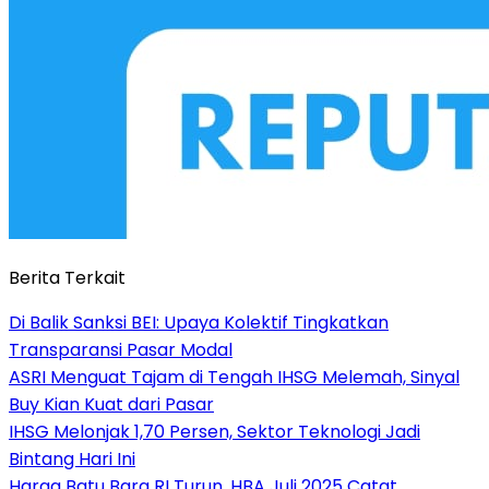
Berita Terkait
Di Balik Sanksi BEI: Upaya Kolektif Tingkatkan
Transparansi Pasar Modal
ASRI Menguat Tajam di Tengah IHSG Melemah, Sinyal
Buy Kian Kuat dari Pasar
IHSG Melonjak 1,70 Persen, Sektor Teknologi Jadi
Bintang Hari Ini
Harga Batu Bara RI Turun, HBA Juli 2025 Catat