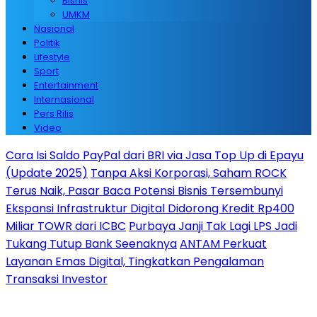
Bisnis
UMKM
Nasional
Politik
Lifestyle
Sport
Entertainment
Internasional
Pers Rilis
Video
Cara Isi Saldo PayPal dari BRI via Jasa Top Up di Epayu
(Update 2025)
Tanpa Aksi Korporasi, Saham ROCK
Terus Naik, Pasar Baca Potensi Bisnis Tersembunyi
Ekspansi Infrastruktur Digital Didorong Kredit Rp400
Miliar TOWR dari ICBC
Purbaya Janji Tak Lagi LPS Jadi
Tukang Tutup Bank Seenaknya
ANTAM Perkuat
Layanan Emas Digital, Tingkatkan Pengalaman
Transaksi Investor