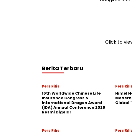
Click to vi
Berita Terbaru
Pers Rilis
Pers Rili
16th Worldwide Chinese Life
Himel H
Insurance Congress &
Modern
International Dragon Award
Global
(IDA) Annual Conference 2026
Resmi Digelar
Pers Rilis
Pers Rili