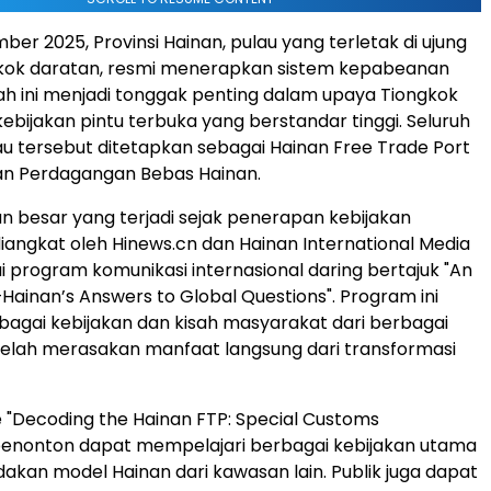
er 2025, Provinsi Hainan, pulau yang terletak di ujung
gkok daratan, resmi menerapkan sistem kepabeanan
ah ini menjadi tonggak penting dalam upaya Tiongkok
bijakan pintu terbuka yang berstandar tinggi. Seluruh
lau tersebut ditetapkan sebagai Hainan Free Trade Port
an Perdagangan Bebas Hainan.
besar yang terjadi sejak penerapan kebijakan
 diangkat oleh Hinews.cn dan Hainan International Media
i program komunikasi internasional daring bertajuk "An
ainan’s Answers to Global Questions". Program ini
agai kebijakan dan kisah masyarakat dari berbagai
elah merasakan manfaat langsung dari transformasi
 "Decoding the Hainan FTP: Special Customs
penonton dapat mempelajari berbagai kebijakan utama
an model Hainan dari kawasan lain. Publik juga dapat