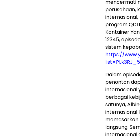
mencermati n
perusahaan, 
internasional
program QDLP 
Kontainer Ya
12345, episo
sistem kepabe
https://www.y
list=PLk3RJ_
Dalam episode
penonton dap
internasional
berbagai kebi
satunya, Albin
internasional 
memasarkan pr
langsung. Sem
internasional