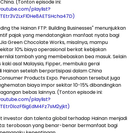
China. (Tonton episode ini:
outube.com/playlist?
5TEtr3VZLxFl0He8AETSHcha47D)
ding the Hainan FTP: Building Businesses" menunjukkan
entif pajak yang mendatangkan manfaat nyata bagi
 Jia Green Chocolate Works, misalnya, mampu
itar 10% biaya operasional berkat kebijakan
ernilai tambah yang membebaskan bea masuk. Selain
s kaki asal Malaysia, Fipper, membuka gerai
 Hainan setelah berpartisipasi dalam China
 Consumer Products Expo. Perusahaan tersebut juga
ghematan biaya impor sekitar 10-15% dibandingkan
gangan bebas lainnya. (Tonton episode ini:
outube.com/playlist?
5TEtr0lozF6igEdM4Fz7sM2yjkt)
t investor dan talenta global terhadap Hainan menjadi
ta: terobosan yang benar-benar bermanfaat bagi
 pemangku kepentingan.