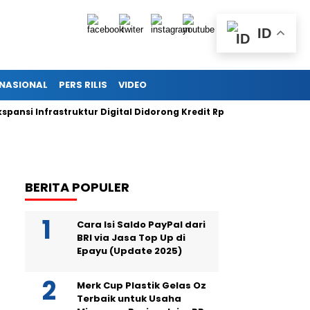
ID
RNASIONAL
PERS RILIS
VIDEO
 Infrastruktur Digital Didorong Kredit Rp400 Miliar TOWR dari IC
BERITA POPULER
Cara Isi Saldo PayPal dari
BRI via Jasa Top Up di
Epayu (Update 2025)
Merk Cup Plastik Gelas Oz
Terbaik untuk Usaha