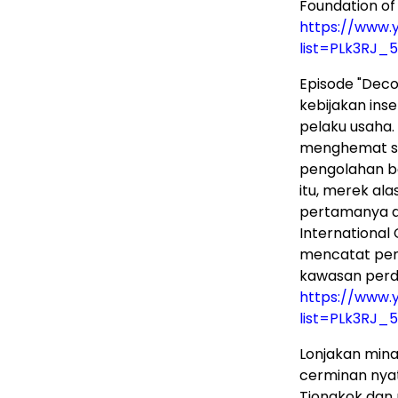
Foundation of 
https://www.y
list=PLk3RJ_
Episode "Deco
kebijakan ins
pelaku usaha.
menghemat sek
pengolahan b
itu, merek ala
pertamanya di
International
mencatat pen
kawasan perda
https://www.y
list=PLk3RJ_
Lonjakan mina
cerminan nya
Tiongkok dan