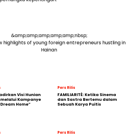
&amp;amp;amp;amp;amp;nbsp;
ew highlights of young foreign entrepreneurs hustling in
Hainan
s
Pers Rilis
adirkan Visi Hunian
FAMILIARITÉ: Ketika Sinema
 melalui Kampanye
dan Sastra Bertemu dalam
 “Dream Home”
Sebuah Karya Puitis
s
Pers Rilis