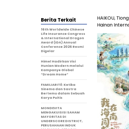
HAIKOU, Tiong
Berita Terkait
Hainan Intern
16th Worldwide Chinese
Life Insurance Congress
& International Dragon
Award (IDA) Annual
Conference 2026 Resmi
Digelar
Himel Hadirkan Visi
Hunian Modern melalui
Kampanye Global
“Dream Home”
FAMILIARITÉ: Ketika
Sinema dan Sastra
Bertemu dalam Sebuah
Karya Puitis
MONDEVITA
MENGAKUISISI SAHAM
MAYORITAS DI
UNDERSCORE DISTRICT,
PERUSAHAAN INDUK