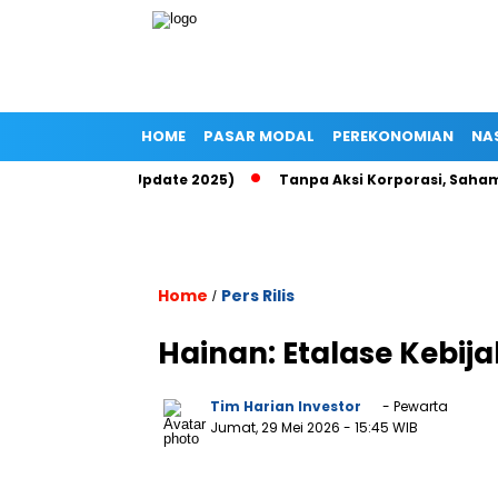
HOME
PASAR MODAL
PEREKONOMIAN
NA
Up di Epayu (Update 2025)
Tanpa Aksi Korporasi, Saham ROCK 
Home
Pers Rilis
/
Hainan: Etalase Kebij
Tim Harian Investor
- Pewarta
Jumat, 29 Mei 2026
- 15:45 WIB