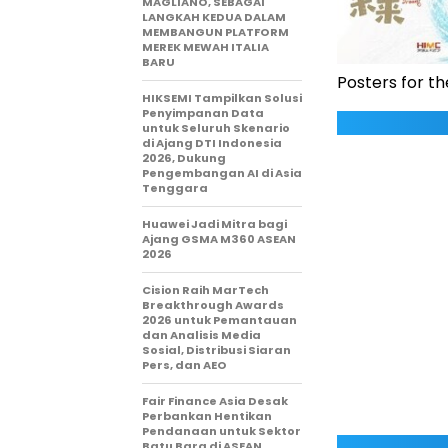
MAGLIANO, SEBAGAI
LANGKAH KEDUA DALAM
MEMBANGUN PLATFORM
MEREK MEWAH ITALIA
BARU
Posters for t
HIKSEMI Tampilkan Solusi
Penyimpanan Data
untuk Seluruh Skenario
di Ajang DTI Indonesia
2026, Dukung
Pengembangan AI di Asia
Tenggara
Huawei Jadi Mitra bagi
Ajang GSMA M360 ASEAN
2026
Cision Raih MarTech
Breakthrough Awards
2026 untuk Pemantauan
dan Analisis Media
Sosial, Distribusi Siaran
Pers, dan AEO
Fair Finance Asia Desak
Perbankan Hentikan
Pendanaan untuk Sektor
Batu Bara di ASEAN