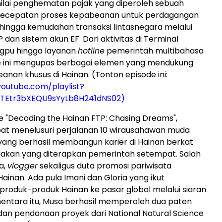
ilai penghematan pajak yang diperoleh sebuah
kecepatan proses kepabeanan untuk perdagangan
, hingga kemudahan transaksi lintasnegara melalui
dan sistem akun EF. Dari aktivitas di Terminal
ngpu hingga layanan
hotline
pemerintah multibahasa
de ini mengupas berbagai elemen yang mendukung
anan khusus di Hainan. (Tonton episode ini:
outube.com/playlist?
5TEtr3bXEQU9sYyLb8H241dNS02)
 "Decoding the Hainan FTP: Chasing Dreams",
at menelusuri perjalanan 10 wirausahawan muda
 yang berhasil membangun karier di Hainan berkat
jakan yang diterapkan pemerintah setempat. Salah
a,
vlogger
sekaligus duta promosi pariwisata
Hainan. Ada pula Imani dan Gloria yang ikut
oduk-produk Hainan ke pasar global melalui siaran
entara itu, Musa berhasil memperoleh dua paten
 dan pendanaan proyek dari National Natural Science