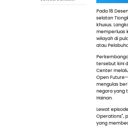
Pada 18 Desemb
selatan Tion
khusus. Langk
memperluas ke
wilayah di pu
atau Pelabuh
Perkembangan 
tersebut kini
Center melalu
Open Future—H
mengulas berb
negara yang t
Hainan.
Lewat episode
Operations", 
yang membedak