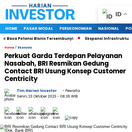
ID
HOME
PASAR MODAL
PEREKONOMIAN
NASIONAL
PO
Baca Potensi Bisnis Tersembunyi
Ekspansi Infrastruktur Dig
/
Home
Ekonomi
Perkuat Garda Terdepan Pelayanan
Nasabah, BRI Resmikan Gedung
Contact BRI Usung Konsep Customer
Centricity
Tim Harian Investor
- Pewarta
Senin, 23 Oktober 2023
- 08:26 WIB