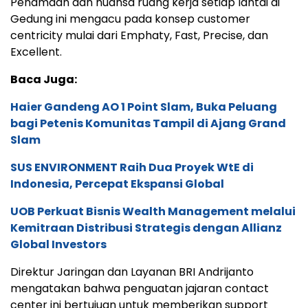
Penamaan dan nuansa ruang kerja setiap lantai di
Gedung ini mengacu pada konsep customer
centricity mulai dari Emphaty, Fast, Precise, dan
Excellent.
Baca Juga:
Haier Gandeng AO 1 Point Slam, Buka Peluang
bagi Petenis Komunitas Tampil di Ajang Grand
Slam
SUS ENVIRONMENT Raih Dua Proyek WtE di
Indonesia, Percepat Ekspansi Global
UOB Perkuat Bisnis Wealth Management melalui
Kemitraan Distribusi Strategis dengan Allianz
Global Investors
Direktur Jaringan dan Layanan BRI Andrijanto
mengatakan bahwa penguatan jajaran contact
center ini bertujuan untuk memberikan support