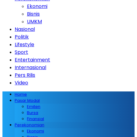
Ekonomi
Bisnis
UMKM
Nasional
Politik
Lifestyle
Sport
Entertainment
Internasional
Pers Rilis
Video
Home
Pasar Modal
Emiten
Bursa
Finansial
Perekonomian
Ekonomi