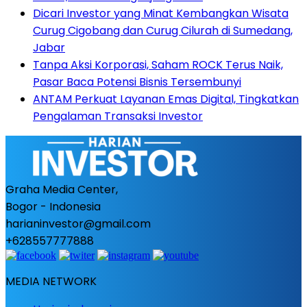
Dicari Investor yang Minat Kembangkan Wisata
Curug Cigobang dan Curug Cilurah di Sumedang,
Jabar
Tanpa Aksi Korporasi, Saham ROCK Terus Naik,
Pasar Baca Potensi Bisnis Tersembunyi
ANTAM Perkuat Layanan Emas Digital, Tingkatkan
Pengalaman Transaksi Investor
Graha Media Center,
Bogor - Indonesia
harianinvestor@gmail.com
+628557777888
MEDIA NETWORK