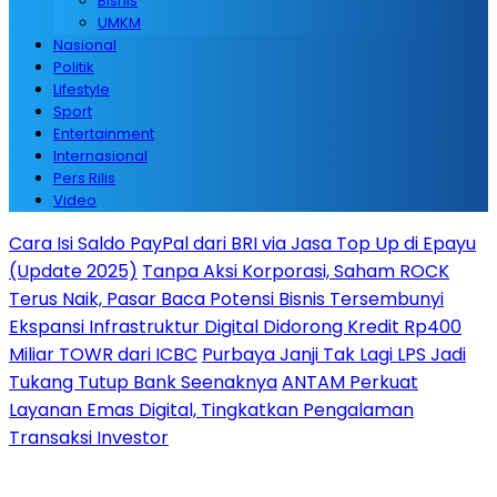
Bisnis
UMKM
Nasional
Politik
Lifestyle
Sport
Entertainment
Internasional
Pers Rilis
Video
Cara Isi Saldo PayPal dari BRI via Jasa Top Up di Epayu
(Update 2025)
Tanpa Aksi Korporasi, Saham ROCK
Terus Naik, Pasar Baca Potensi Bisnis Tersembunyi
Ekspansi Infrastruktur Digital Didorong Kredit Rp400
Miliar TOWR dari ICBC
Purbaya Janji Tak Lagi LPS Jadi
Tukang Tutup Bank Seenaknya
ANTAM Perkuat
Layanan Emas Digital, Tingkatkan Pengalaman
Transaksi Investor