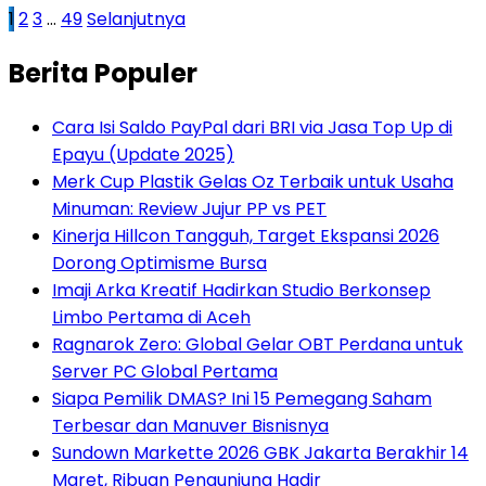
Paginasi
1
2
3
…
49
Selanjutnya
pos
Berita Populer
Cara Isi Saldo PayPal dari BRI via Jasa Top Up di
Epayu (Update 2025)
Merk Cup Plastik Gelas Oz Terbaik untuk Usaha
Minuman: Review Jujur PP vs PET
Kinerja Hillcon Tangguh, Target Ekspansi 2026
Dorong Optimisme Bursa
Imaji Arka Kreatif Hadirkan Studio Berkonsep
Limbo Pertama di Aceh
Ragnarok Zero: Global Gelar OBT Perdana untuk
Server PC Global Pertama
Siapa Pemilik DMAS? Ini 15 Pemegang Saham
Terbesar dan Manuver Bisnisnya
Sundown Markette 2026 GBK Jakarta Berakhir 14
Maret, Ribuan Pengunjung Hadir