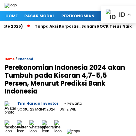
ID
HOME
PASAR MODAL
PEREKONOMIAN
NASIONAL
PO
e 2025)
Tanpa Aksi Korporasi, Saham ROCK Terus Naik, Pasar
/
Home
Ekonomi
Perekonomian Indonesia 2024 akan
Tumbuh pada Kisaran 4,7-5,5
Persen, Menurut Prediksi Bank
Indonesia
Tim Harian Investor
- Pewarta
Sabtu, 23 Maret 2024
- 09:12 WIB