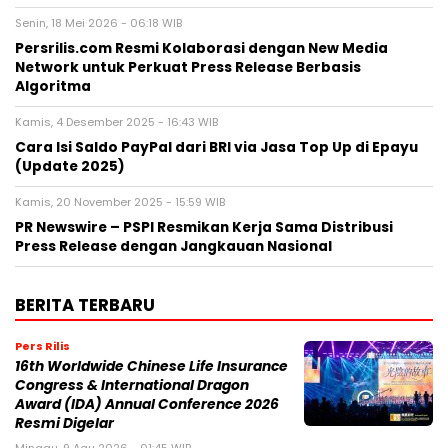
Senin, 18 Mei 2026 - 06:18 WIB
Persrilis.com Resmi Kolaborasi dengan New Media
Network untuk Perkuat Press Release Berbasis
Algoritma
Kamis, 4 Desember 2025 - 16:43 WIB
Cara Isi Saldo PayPal dari BRI via Jasa Top Up di Epayu
(Update 2025)
Kamis, 20 November 2025 - 15:59 WIB
PR Newswire – PSPI Resmikan Kerja Sama Distribusi
Press Release dengan Jangkauan Nasional
BERITA TERBARU
Pers Rilis
16th Worldwide Chinese Life Insurance
Congress & International Dragon
Award (IDA) Annual Conference 2026
Resmi Digelar
Minggu, 9 Agu 2026 - 01:45 WIB