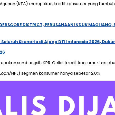
Agunan (KTA) merupakan kredit konsumer yang tumbuh pali
NDERSCORE DISTRICT, PERUSAHAAN INDUK MAGLIANO
Seluruh Skenario di Ajang DTI Indonesia 2026, Duk
026
pakan sumbangsih KPR. Geliat kredit konsumer tersebut j
Loan/
NPL) segmen konsumer hanya sebesar 2,0%.