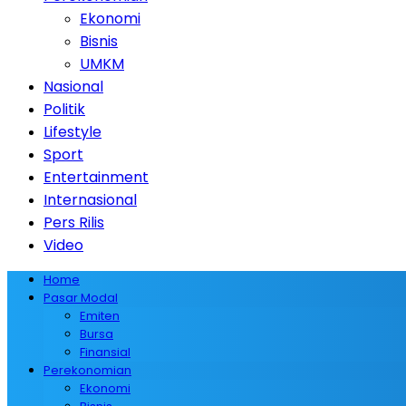
Ekonomi
Bisnis
UMKM
Nasional
Politik
Lifestyle
Sport
Entertainment
Internasional
Pers Rilis
Video
Home
Pasar Modal
Emiten
Bursa
Finansial
Perekonomian
Ekonomi