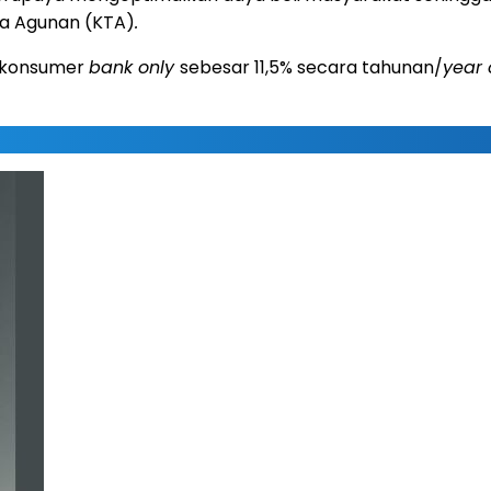
pa Agunan (KTA)
.
t konsumer
bank only
sebesar 11,5% secara tahunan/
year 