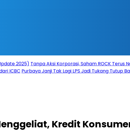
(Update 2025)
Tanpa Aksi Korporasi, Saham ROCK Terus Na
dari ICBC
Purbaya Janji Tak Lagi LPS Jadi Tukang Tutup 
nggeliat, Kredit Konsumer