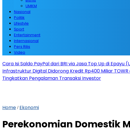
Bisnis
UMKM
Nasional
Politik
Lifestyle
Sport
Entertainment
Internasional
Pers Rilis
Video
Cara Isi Saldo PayPal dari BRI via Jasa Top Up di Epayu 
Infrastruktur Digital Didorong Kredit Rp400 Miliar TOWR 
Tingkatkan Pengalaman Transaksi Investor
Home
Ekonomi
/
Perekonomian Domestik Me