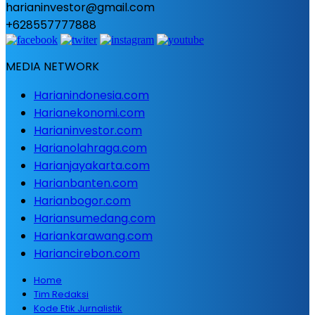
harianinvestor@gmail.com
+628557777888
MEDIA NETWORK
Harianindonesia.com
Harianekonomi.com
Harianinvestor.com
Harianolahraga.com
Harianjayakarta.com
Harianbanten.com
Harianbogor.com
Hariansumedang.com
Hariankarawang.com
Hariancirebon.com
Home
Tim Redaksi
Kode Etik Jurnalistik