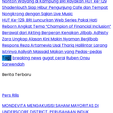
Nonton Wayang di Kampung BRI Rayakan HUT ke-129
Shadenlouth Siap Hibur Pengunjung Cafe dan Tempat
Nongkrong dengan Sajian Live Music
HUT Ke-129, BRI Luncurkan Web Series Pakai Hati
Reborn Angkat Tema “Champion of Financial Inclusion”
Berawal dari Akting Berperan Kenakan Jilbab, Adhisty
Zara Ungkap Alasan Kini Makin Nyaman Berjilbab
Respons Reza Artamevia Usai Thariq Halilintar Larang
Istrinya Aaliyah Massaid Makan yang Pedas-pedas
Tag :
breaking news
gugat cerai
Ruben Onsu
Sarwendah
Berita Terbaru
Pers Rilis
MONDEVITA MENGAKUISISI SAHAM MAYORITAS DI
UNDERSCORE DISTRICT, PERUSAHAAN INDUK