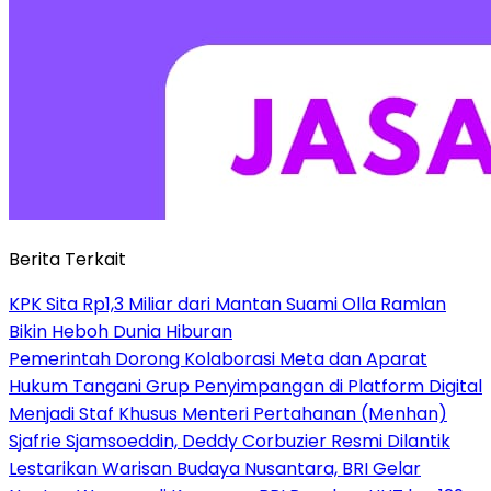
Berita Terkait
KPK Sita Rp1,3 Miliar dari Mantan Suami Olla Ramlan
Bikin Heboh Dunia Hiburan
Pemerintah Dorong Kolaborasi Meta dan Aparat
Hukum Tangani Grup Penyimpangan di Platform Digital
Menjadi Staf Khusus Menteri Pertahanan (Menhan)
Sjafrie Sjamsoeddin, Deddy Corbuzier Resmi Dilantik
Lestarikan Warisan Budaya Nusantara, BRI Gelar