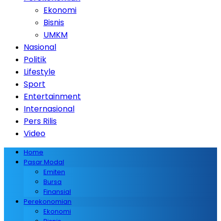
Ekonomi
Bisnis
UMKM
Nasional
Politik
Lifestyle
Sport
Entertainment
Internasional
Pers Rilis
Video
Home
Pasar Modal
Emiten
Bursa
Finansial
Perekonomian
Ekonomi