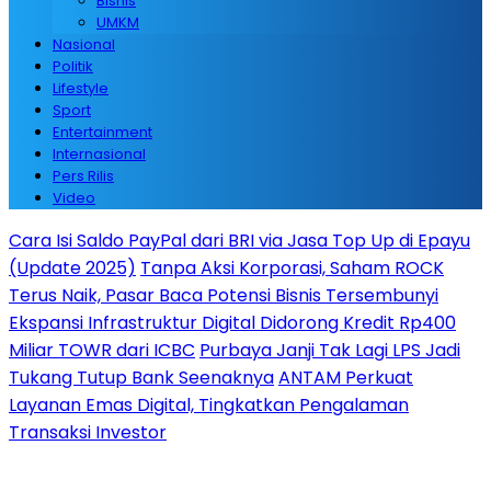
Bisnis
UMKM
Nasional
Politik
Lifestyle
Sport
Entertainment
Internasional
Pers Rilis
Video
Cara Isi Saldo PayPal dari BRI via Jasa Top Up di Epayu
(Update 2025)
Tanpa Aksi Korporasi, Saham ROCK
Terus Naik, Pasar Baca Potensi Bisnis Tersembunyi
Ekspansi Infrastruktur Digital Didorong Kredit Rp400
Miliar TOWR dari ICBC
Purbaya Janji Tak Lagi LPS Jadi
Tukang Tutup Bank Seenaknya
ANTAM Perkuat
Layanan Emas Digital, Tingkatkan Pengalaman
Transaksi Investor