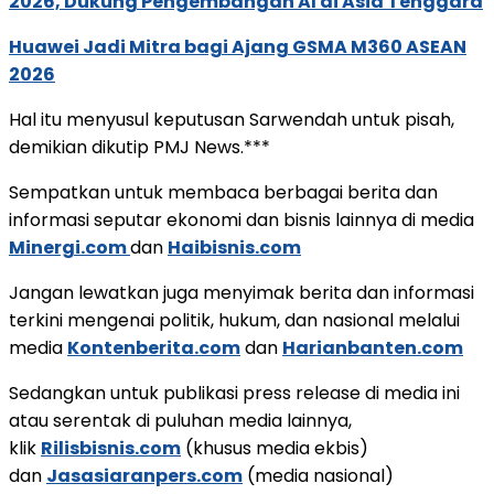
2026, Dukung Pengembangan AI di Asia Tenggara
Huawei Jadi Mitra bagi Ajang GSMA M360 ASEAN
2026
Hal itu menyusul keputusan Sarwendah untuk pisah,
demikian dikutip PMJ News.***
Sempatkan untuk membaca berbagai berita dan
informasi seputar ekonomi dan bisnis lainnya di media
Minergi.com
dan
Haibisnis.com
Jangan lewatkan juga menyimak berita dan informasi
terkini mengenai politik, hukum, dan nasional melalui
media
Kontenberita.com
dan
Harianbanten.com
Sedangkan untuk publikasi press release di media ini
atau serentak di puluhan media lainnya,
klik
Rilisbisnis.com
(khusus media ekbis)
dan
Jasasiaranpers.com
(media nasional)