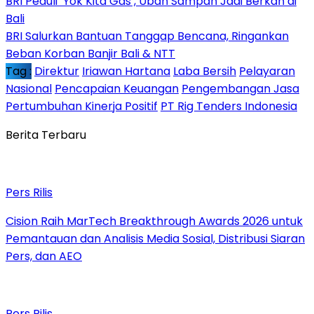
BRI Peduli ‘Yok Kita Gas’, Ubah Sampah Jadi Berkah di
Bali
BRI Salurkan Bantuan Tanggap Bencana, Ringankan
Beban Korban Banjir Bali & NTT
Tag :
Direktur
Iriawan Hartana
Laba Bersih
Pelayaran
Nasional
Pencapaian Keuangan
Pengembangan Jasa
Pertumbuhan Kinerja Positif
PT Rig Tenders Indonesia
Berita Terbaru
Pers Rilis
Cision Raih MarTech Breakthrough Awards 2026 untuk
Pemantauan dan Analisis Media Sosial, Distribusi Siaran
Pers, dan AEO
Pers Rilis