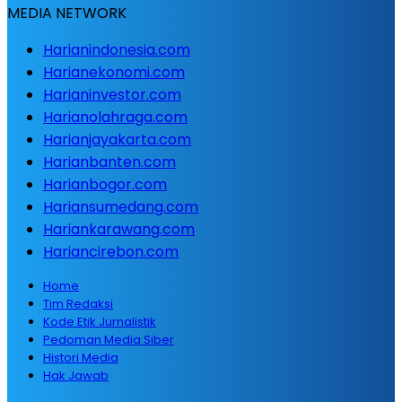
MEDIA NETWORK
Harianindonesia.com
Harianekonomi.com
Harianinvestor.com
Harianolahraga.com
Harianjayakarta.com
Harianbanten.com
Harianbogor.com
Hariansumedang.com
Hariankarawang.com
Hariancirebon.com
Home
Tim Redaksi
Kode Etik Jurnalistik
Pedoman Media Siber
Histori Media
Hak Jawab