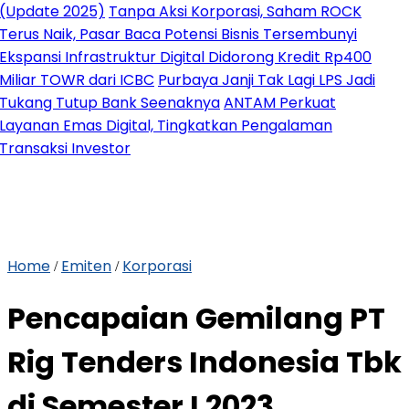
ate 2025)
Tanpa Aksi Korporasi, Saham ROCK
 Naik, Pasar Baca Potensi Bisnis Tersembunyi
nsi Infrastruktur Digital Didorong Kredit Rp400
ar TOWR dari ICBC
Purbaya Janji Tak Lagi LPS Jadi
ng Tutup Bank Seenaknya
ANTAM Perkuat
nan Emas Digital, Tingkatkan Pengalaman
aksi Investor
Home
Emiten
Korporasi
/
/
Pencapaian Gemilang PT
Rig Tenders Indonesia Tbk
di Semester I 2023