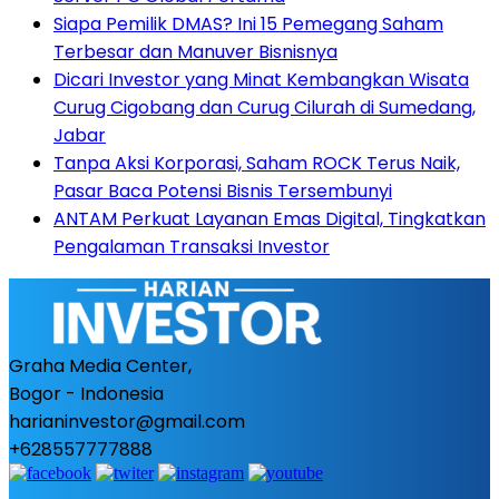
Siapa Pemilik DMAS? Ini 15 Pemegang Saham
Terbesar dan Manuver Bisnisnya
Dicari Investor yang Minat Kembangkan Wisata
Curug Cigobang dan Curug Cilurah di Sumedang,
Jabar
Tanpa Aksi Korporasi, Saham ROCK Terus Naik,
Pasar Baca Potensi Bisnis Tersembunyi
ANTAM Perkuat Layanan Emas Digital, Tingkatkan
Pengalaman Transaksi Investor
Graha Media Center,
Bogor - Indonesia
harianinvestor@gmail.com
+628557777888