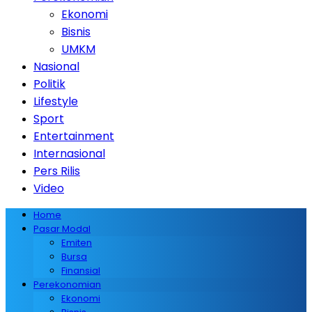
Ekonomi
Bisnis
UMKM
Nasional
Politik
Lifestyle
Sport
Entertainment
Internasional
Pers Rilis
Video
Home
Pasar Modal
Emiten
Bursa
Finansial
Perekonomian
Ekonomi