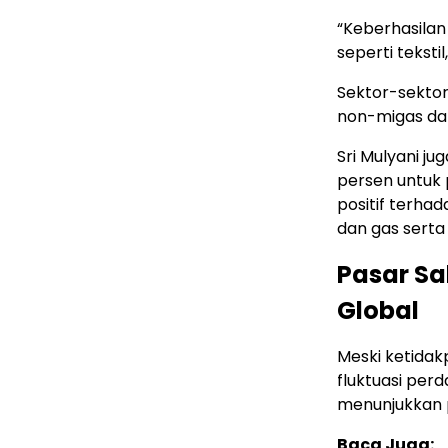
“Keberhasilan
seperti tekstil,
Sektor-sektor
non-migas da
Sri Mulyani j
persen untuk
positif terha
dan gas serta
Pasar S
Global
Meski ketidakp
fluktuasi per
menunjukkan p
Baca Juga: