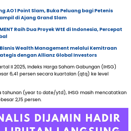
g AO 1 Point Slam, Buka Peluang bagi Petenis
ampil di Ajang Grand Slam
ENT Raih Dua Proyek WtE di Indonesia, Percepat
bal
 Bisnis Wealth Management melalui Kemitraan
rategis dengan Allianz Global Investors
artal II 2025, Indeks Harga Saham Gabungan (IHSG)
ar 6,41 persen secara kuartalan (qtq) ke level
 tahunan (year to date/ytd), IHSG masih mencatatkan
esar 2,15 persen.