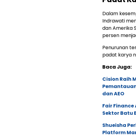
Dalam kesemp
Indrawati men
dan Amerika S
persen menjad
Penurunan ter
padat karya n
Baca Juga:
Cision Raih
Pemantauan d
dan AEO
Fair Financ
Sektor Batu 
Shueisha Pe
Platform Ma