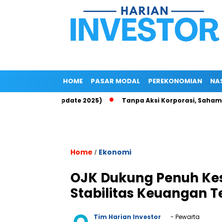
HOME
PASAR MODAL
PEREKONOMIAN
NA
Up di Epayu (Update 2025)
Tanpa Aksi Korporasi, Saham ROCK 
Home
Ekonomi
/
OJK Dukung Penuh Ke
Stabilitas Keuangan T
Tim Harian Investor
- Pewarta