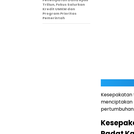
Penempatan Dana Rp55
Triliun, Fokus Salurkan
Kredit UMKM dan
Program Prioritas
Pemerintah
Kesepakatan t
menciptakan 
pertumbuhan e
Kesepaka
Padat K