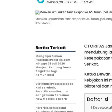
Selasa, 29 Juli 2025
- 10:52 WIB
Menkeu umumkan tarif ekspor ke AS turun, peluan
Indrawati)
OTORITAS Jas
Berita Terkait
mendukung la
Mengapa Diskon
kesepakatan t
Publikasi Persrilis.com
Serikat.
Hingga 31 Juli 2026
Menjadi Peluang Emas
Bagi Strategi
Ketua Dewan 
Komunikasi
kebijakan in
Distribusi Press Release
bilateral dan
Kini Berubah,
Persrilis.com Perluas
Jangkauan Bersama
Daftar Isi
New Media Network
Kesepakata
Persrilis.com Resmi
Kolaborasi dengan New