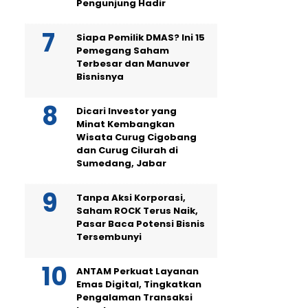
Pengunjung Hadir
Siapa Pemilik DMAS? Ini 15
Pemegang Saham
Terbesar dan Manuver
Bisnisnya
Dicari Investor yang
Minat Kembangkan
Wisata Curug Cigobang
dan Curug Cilurah di
Sumedang, Jabar
Tanpa Aksi Korporasi,
Saham ROCK Terus Naik,
Pasar Baca Potensi Bisnis
Tersembunyi
ANTAM Perkuat Layanan
Emas Digital, Tingkatkan
Pengalaman Transaksi