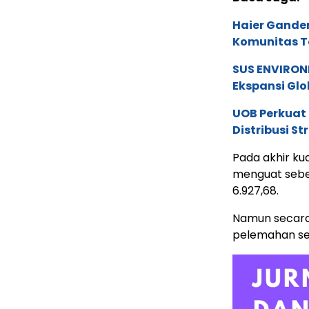
Haier Ganden
Komunitas T
SUS ENVIRONM
Ekspansi Glo
UOB Perkuat
Distribusi St
Pada akhir ku
menguat sebes
6.927,68.
Namun secara
pelemahan seb