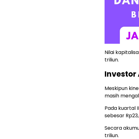
Nilai kapitali
triliun.
Investor
Meskipun kine
masih mengal
Pada kuartal I
sebesar Rp23,6
Secara akumul
triliun.