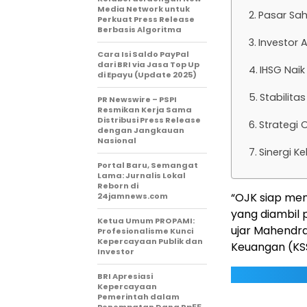
Media Network untuk
Pasar Sa
Perkuat Press Release
Berbasis Algoritma
Investor 
Cara Isi Saldo PayPal
dari BRI via Jasa Top Up
IHSG Naik
di Epayu (Update 2025)
Stabilita
PR Newswire – PSPI
Resmikan Kerja Sama
Distribusi Press Release
Strategi O
dengan Jangkauan
Nasional
Sinergi K
Portal Baru, Semangat
Lama: Jurnalis Lokal
Reborn di
“OJK siap men
24jamnews.com
yang diambil 
Ketua Umum PROPAMI:
ujar Mahendra
Profesionalisme Kunci
Kepercayaan Publik dan
Keuangan (KSS
Investor
BRI Apresiasi
Kepercayaan
Pemerintah dalam