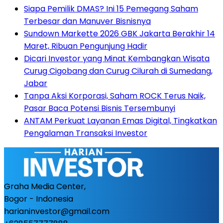
Siapa Pemilik DMAS? Ini 15 Pemegang Saham
Terbesar dan Manuver Bisnisnya
Sundown Markette 2026 GBK Jakarta Berakhir 14
Maret, Ribuan Pengunjung Hadir
Dicari Investor yang Minat Kembangkan Wisata
Curug Cigobang dan Curug Cilurah di Sumedang,
Jabar
Tanpa Aksi Korporasi, Saham ROCK Terus Naik,
Pasar Baca Potensi Bisnis Tersembunyi
ANTAM Perkuat Layanan Emas Digital, Tingkatkan
Pengalaman Transaksi Investor
Graha Media Center,
Bogor - Indonesia
harianinvestor@gmail.com