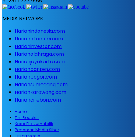
+628557777888
MEDIA NETWORK
Harianindonesia.com
Harianekonomi.com
Harianinvestor.com
Harianolahraga.com
Harianjayakarta.com
Harianbanten.com
Harianbogor.com
Hariansumedang.com
Hariankarawang.com
Hariancirebon.com
Home
Tim Redaksi
Kode Etik Jurnalistik
Pedoman Media Siber
Histori Media