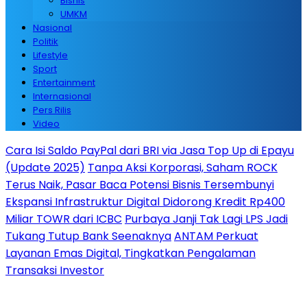
Bisnis
UMKM
Nasional
Politik
Lifestyle
Sport
Entertainment
Internasional
Pers Rilis
Video
Cara Isi Saldo PayPal dari BRI via Jasa Top Up di Epayu
(Update 2025)
Tanpa Aksi Korporasi, Saham ROCK
Terus Naik, Pasar Baca Potensi Bisnis Tersembunyi
Ekspansi Infrastruktur Digital Didorong Kredit Rp400
Miliar TOWR dari ICBC
Purbaya Janji Tak Lagi LPS Jadi
Tukang Tutup Bank Seenaknya
ANTAM Perkuat
Layanan Emas Digital, Tingkatkan Pengalaman
Transaksi Investor