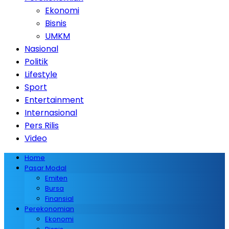
Ekonomi
Bisnis
UMKM
Nasional
Politik
Lifestyle
Sport
Entertainment
Internasional
Pers Rilis
Video
Home
Pasar Modal
Emiten
Bursa
Finansial
Perekonomian
Ekonomi