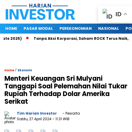
ID
HOME
PASAR MODAL
PEREKONOMIAN
NASIONAL
PO
 2025)
Tanpa Aksi Korporasi, Saham ROCK Terus Naik, Pasar
/
Home
Ekonomi
Menteri Keuangan Sri Mulyani
Tanggapi Soal Pelemahan Nilai Tukar
Rupiah Terhadap Dolar Amerika
Serikat
Tim Harian Investor
- Pewarta
Sabtu, 27 April 2024
- 11:31 WIB