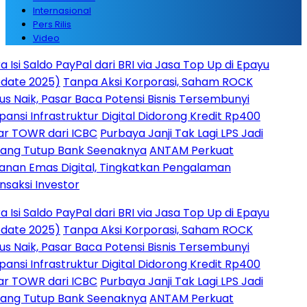
Internasional
Pers Rilis
Video
ldo PayPal dari BRI via Jasa Top Up di Epayu
025)
Tanpa Aksi Korporasi, Saham ROCK
 Pasar Baca Potensi Bisnis Tersembunyi
frastruktur Digital Didorong Kredit Rp400
R dari ICBC
Purbaya Janji Tak Lagi LPS Jadi
tup Bank Seenaknya
ANTAM Perkuat
as Digital, Tingkatkan Pengalaman
nvestor
ldo PayPal dari BRI via Jasa Top Up di Epayu
025)
Tanpa Aksi Korporasi, Saham ROCK
 Pasar Baca Potensi Bisnis Tersembunyi
frastruktur Digital Didorong Kredit Rp400
R dari ICBC
Purbaya Janji Tak Lagi LPS Jadi
tup Bank Seenaknya
ANTAM Perkuat