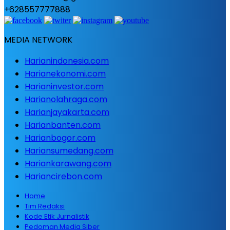
+628557777888
MEDIA NETWORK
Harianindonesia.com
Harianekonomi.com
Harianinvestor.com
Harianolahraga.com
Harianjayakarta.com
Harianbanten.com
Harianbogor.com
Hariansumedang.com
Hariankarawang.com
Hariancirebon.com
Home
Tim Redaksi
Kode Etik Jurnalistik
Pedoman Media Siber