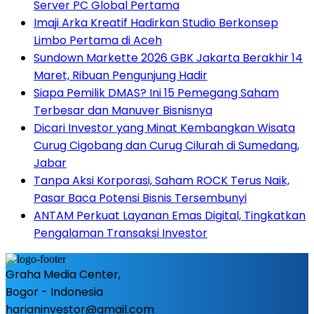
Server PC Global Pertama
Imaji Arka Kreatif Hadirkan Studio Berkonsep
Limbo Pertama di Aceh
Sundown Markette 2026 GBK Jakarta Berakhir 14
Maret, Ribuan Pengunjung Hadir
Siapa Pemilik DMAS? Ini 15 Pemegang Saham
Terbesar dan Manuver Bisnisnya
Dicari Investor yang Minat Kembangkan Wisata
Curug Cigobang dan Curug Cilurah di Sumedang,
Jabar
Tanpa Aksi Korporasi, Saham ROCK Terus Naik,
Pasar Baca Potensi Bisnis Tersembunyi
ANTAM Perkuat Layanan Emas Digital, Tingkatkan
Pengalaman Transaksi Investor
Graha Media Center,
Bogor - Indonesia
harianinvestor@gmail.com