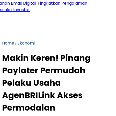
as Digital, Tingkatkan Pengalaman
nvestor
Home
Ekonomi
/
Makin Keren! Pinang
Paylater Permudah
Pelaku Usaha
AgenBRILink Akses
Permodalan