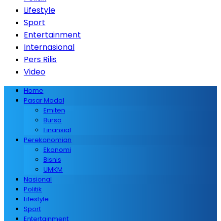
Lifestyle
Sport
Entertainment
Internasional
Pers Rilis
Video
Home
Pasar Modal
Emiten
Bursa
Finansial
Perekonomian
Ekonomi
Bisnis
UMKM
Nasional
Politik
Lifestyle
Sport
Entertainment