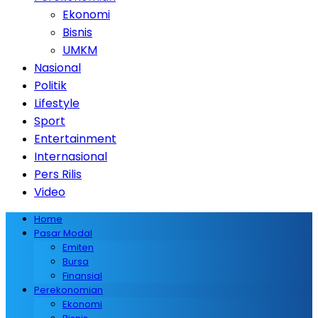
Ekonomi
Bisnis
UMKM
Nasional
Politik
Lifestyle
Sport
Entertainment
Internasional
Pers Rilis
Video
Home
Pasar Modal
Emiten
Bursa
Finansial
Perekonomian
Ekonomi