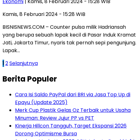
Ekonomi
| Kamis, 8 Februari 2024 - 15:28 WIB
Kamis, 8 Februari 2024 - 15:28 WIB
BISNISNEWS.COM – Counter pulsa milik Hadriansah
yang berupa sebuah lapak kecil di Pasar Induk Kramat
Jati, Jakarta Timur, nyaris tak pernah sepi pengunjung.
Lapak…
Paginasi
1
2
Selanjutnya
pos
Berita Populer
Cara Isi Saldo PayPal dari BRI via Jasa Top Up di
Epayu (Update 2025)
Merk Cup Plastik Gelas Oz Terbaik untuk Usaha
Minuman: Review Jujur PP vs PET
Kinerja Hillcon Tangguh, Target Ekspansi 2026
Dorong Optimisme Bursa