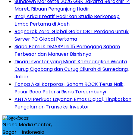
Sundown Markette 2026 GBK Jakarta Berakhir 14
Maret, Ribuan Pengunjung Hadir
Imaji Arka Kreatif Hadirkan Studio Berkonsep
Limbo Pertama di Aceh
Ragnarok Zero: Global Gelar OBT Perdana untuk
Server PC Global Pertama
Siapa Pemilik DMAS? Ini 15 Pemegang Saham
Terbesar dan Manuver Bisnisnya
Dicari Investor yang Minat Kembangkan Wisata
Curug Cigobang dan Curug Cilurah di Sumedang,
Jabar
Tanpa Aksi Korporasi, Saham ROCK Terus Naik,
Pasar Baca Potensi Bisnis Tersembunyi
ANTAM Perkuat Layanan Emas Digital, Tingkatkan
Pengalaman Transaksi Investor
Graha Media Center,
Bogor - Indonesia