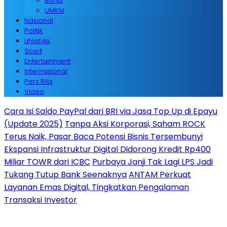
Bisnis
UMKM
Nasional
Politik
Lifestyle
Sport
Entertainment
Internasional
Pers Rilis
Video
Cara Isi Saldo PayPal dari BRI via Jasa Top Up di Epayu
(Update 2025)
Tanpa Aksi Korporasi, Saham ROCK
Terus Naik, Pasar Baca Potensi Bisnis Tersembunyi
Ekspansi Infrastruktur Digital Didorong Kredit Rp400
Miliar TOWR dari ICBC
Purbaya Janji Tak Lagi LPS Jadi
Tukang Tutup Bank Seenaknya
ANTAM Perkuat
Layanan Emas Digital, Tingkatkan Pengalaman
Transaksi Investor