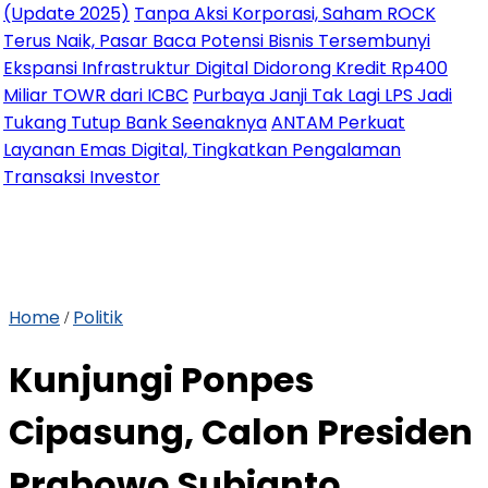
ate 2025)
Tanpa Aksi Korporasi, Saham ROCK
 Naik, Pasar Baca Potensi Bisnis Tersembunyi
nsi Infrastruktur Digital Didorong Kredit Rp400
r TOWR dari ICBC
Purbaya Janji Tak Lagi LPS Jadi
ng Tutup Bank Seenaknya
ANTAM Perkuat
nan Emas Digital, Tingkatkan Pengalaman
aksi Investor
Home
Politik
/
Kunjungi Ponpes
Cipasung, Calon Presiden
Prabowo Subianto