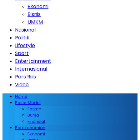
Ekonomi
Bisnis
UMKM
Nasional
Politik
Lifestyle
Sport
Entertainment
Internasional
Pers Rilis
Video
Home
Pasar Modal
Emiten
Bursa
Finansial
Perekonomian
Ekonomi