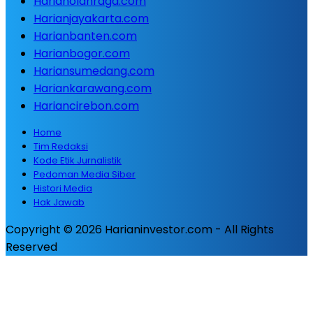
Harianolahraga.com
Harianjayakarta.com
Harianbanten.com
Harianbogor.com
Hariansumedang.com
Hariankarawang.com
Hariancirebon.com
Home
Tim Redaksi
Kode Etik Jurnalistik
Pedoman Media Siber
Histori Media
Hak Jawab
Copyright © 2026 Harianinvestor.com - All Rights
Reserved