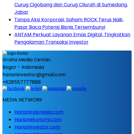
Curug Cigobang dan Curug Cilurah di Sumedang,
Jabar
Tanpa Aksi Korporasi, Saham ROCK Terus Naik,
Pasar Baca Potensi Bisnis Tersembunyi
ANTAM Perkuat Layanan Emas Digital, Tingkatkan
Pengalaman Transaksi Investor
Graha Media Center,
Bogor - Indonesia
harianinvestor@gmail.com
+628557777888
MEDIA NETWORK
Harianindonesia.com
Harianekonomi.com
Harianinvestor.com