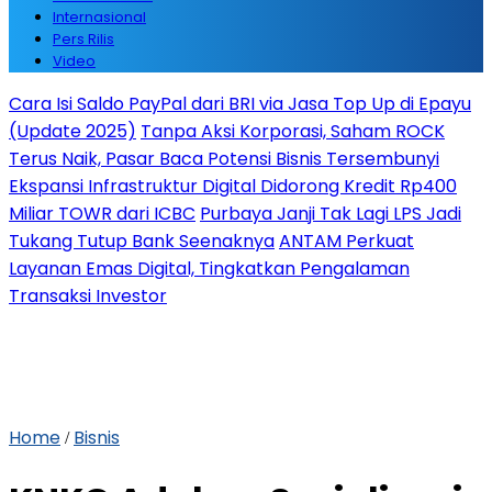
Internasional
Pers Rilis
Video
Cara Isi Saldo PayPal dari BRI via Jasa Top Up di Epayu
(Update 2025)
Tanpa Aksi Korporasi, Saham ROCK
Terus Naik, Pasar Baca Potensi Bisnis Tersembunyi
Ekspansi Infrastruktur Digital Didorong Kredit Rp400
Miliar TOWR dari ICBC
Purbaya Janji Tak Lagi LPS Jadi
Tukang Tutup Bank Seenaknya
ANTAM Perkuat
Layanan Emas Digital, Tingkatkan Pengalaman
Transaksi Investor
Home
Bisnis
/