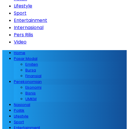
Lifestyle
Sport
Entertainment
Internasional
Pers Rilis
Video
Home
Pasar Modal
Emiten
Bursa
Finansial
Perekonomian
Ekonomi
Bisnis
UMKM
Nasional
Politik
Lifestyle
Sport
Entertainment