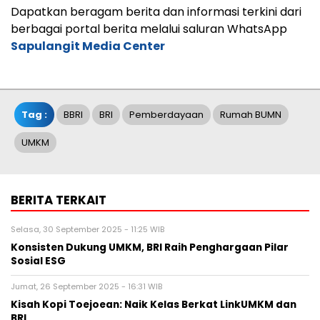
Dapatkan beragam berita dan informasi terkini dari
berbagai portal berita melalui saluran WhatsApp
Sapulangit Media Center
Tag :
BBRI
BRI
Pemberdayaan
Rumah BUMN
UMKM
BERITA TERKAIT
Selasa, 30 September 2025 - 11:25 WIB
Konsisten Dukung UMKM, BRI Raih Penghargaan Pilar
Sosial ESG
Jumat, 26 September 2025 - 16:31 WIB
Kisah Kopi Toejoean: Naik Kelas Berkat LinkUMKM dan
BRI