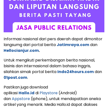
Informasi nasional dari pers daerah dapat dimonitor
langsumg dari portal berita
Jatimraya.com
dan
Hellocianjur.com
.
Untuk mengikuti perkembangan berita nasional,
bisinis dan internasional dalam bahasa Inggris,
silahkan simak portal berita
Indo24hours.com
dan
01post.com
.
Pastikan juga download
aplikasi
Hallo.id
di
Playstore
(Android)
dan
Appstore
(iphone), untuk mendapatkan aneka
artikel yang menarik. Media Hallo.id dapat diakses