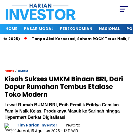
HOME
PASAR MODAL
PEREKONOMIAN
NASIONAL
PO
 2025)
Tanpa Aksi Korporasi, Saham ROCK Terus Naik, Pasar 
/
Home
UMKM
Kisah Sukses UMKM Binaan BRI, Dari
Dapur Rumahan Tembus Etalase
Toko Modern
Lewat Rumah BUMN BRI, Enih Pemilik Erildya Cemilan
Family Naik Kelas, Produknya Masuk ke Sarinah hingga
Hypermart Berkat Digitalisasi
Tim Harian Investor
- Pewarta
Jumat, 15 Agustus 2025
- 12:11 WIB