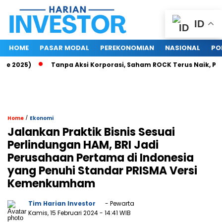
ID
HOME
PASAR MODAL
PEREKONOMIAN
NASIONAL
PO
2025)
Tanpa Aksi Korporasi, Saham ROCK Terus Naik, Pasar 
/
Home
Ekonomi
Jalankan Praktik Bisnis Sesuai
Perlindungan HAM, BRI Jadi
Perusahaan Pertama di Indonesia
yang Penuhi Standar PRISMA Versi
Kemenkumham
Tim Harian Investor
- Pewarta
Kamis, 15 Februari 2024
- 14:41 WIB