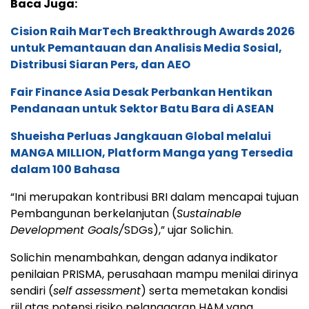
Baca Juga:
Cision Raih MarTech Breakthrough Awards 2026
untuk Pemantauan dan Analisis Media Sosial,
Distribusi Siaran Pers, dan AEO
Fair Finance Asia Desak Perbankan Hentikan
Pendanaan untuk Sektor Batu Bara di ASEAN
Shueisha Perluas Jangkauan Global melalui
MANGA MILLION, Platform Manga yang Tersedia
dalam 100 Bahasa
“Ini merupakan kontribusi BRI dalam mencapai tujuan
Pembangunan berkelanjutan (
Sustainable
Development Goals/
SDGs),” ujar Solichin.
Solichin menambahkan, dengan adanya indikator
penilaian PRISMA, perusahaan mampu menilai dirinya
sendiri (
self assessment
) serta memetakan kondisi
riil atas potensi risiko pelanggaran HAM yang