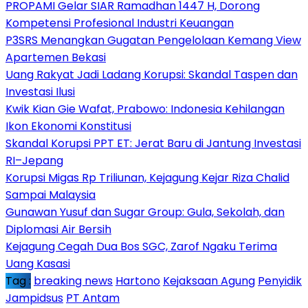
PROPAMI Gelar SIAR Ramadhan 1447 H, Dorong
Kompetensi Profesional Industri Keuangan
P3SRS Menangkan Gugatan Pengelolaan Kemang View
Apartemen Bekasi
Uang Rakyat Jadi Ladang Korupsi: Skandal Taspen dan
Investasi Ilusi
Kwik Kian Gie Wafat, Prabowo: Indonesia Kehilangan
Ikon Ekonomi Konstitusi
Skandal Korupsi PPT ET: Jerat Baru di Jantung Investasi
RI–Jepang
Korupsi Migas Rp Triliunan, Kejagung Kejar Riza Chalid
Sampai Malaysia
Gunawan Yusuf dan Sugar Group: Gula, Sekolah, dan
Diplomasi Air Bersih
Kejagung Cegah Dua Bos SGC, Zarof Ngaku Terima
Uang Kasasi
Tag :
breaking news
Hartono
Kejaksaan Agung
Penyidik
Jampidsus
PT Antam