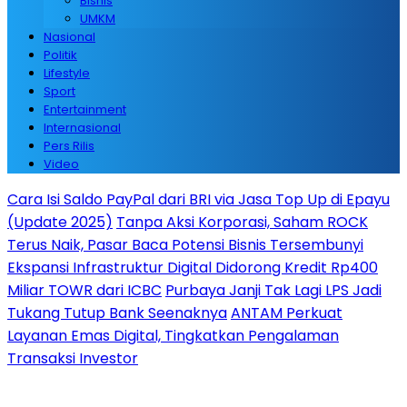
Bisnis
UMKM
Nasional
Politik
Lifestyle
Sport
Entertainment
Internasional
Pers Rilis
Video
Cara Isi Saldo PayPal dari BRI via Jasa Top Up di Epayu
(Update 2025)
Tanpa Aksi Korporasi, Saham ROCK
Terus Naik, Pasar Baca Potensi Bisnis Tersembunyi
Ekspansi Infrastruktur Digital Didorong Kredit Rp400
Miliar TOWR dari ICBC
Purbaya Janji Tak Lagi LPS Jadi
Tukang Tutup Bank Seenaknya
ANTAM Perkuat
Layanan Emas Digital, Tingkatkan Pengalaman
Transaksi Investor