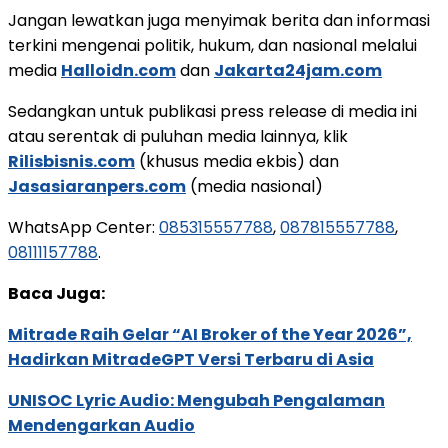
Jangan lewatkan juga menyimak berita dan informasi
terkini mengenai politik, hukum, dan nasional melalui
media
Halloidn.com
dan
Jakarta24jam.com
Sedangkan untuk publikasi press release di media ini
atau serentak di puluhan media lainnya, klik
Rilisbisnis.com
(khusus media ekbis) dan
Jasasiaranpers.com
(media nasional)
WhatsApp Center:
085315557788
,
087815557788
,
08111157788
.
Baca Juga:
Mitrade Raih Gelar “AI Broker of the Year 2026”,
Hadirkan MitradeGPT Versi Terbaru di Asia
UNISOC Lyric Audio: Mengubah Pengalaman
Mendengarkan Audio