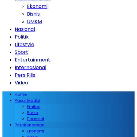
Ekonomi
Bisnis
UMKM
Nasional
Politik
Lifestyle
Sport
Entertainment
Internasional
Pers Rilis
Video
Home
Pasar Modal
Emiten
Bursa
Finansial
Perekonomian
Ekonomi