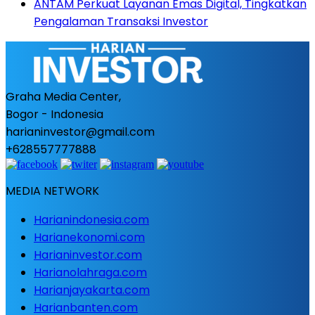
ANTAM Perkuat Layanan Emas Digital, Tingkatkan
Pengalaman Transaksi Investor
Graha Media Center,
Bogor - Indonesia
harianinvestor@gmail.com
+628557777888
MEDIA NETWORK
Harianindonesia.com
Harianekonomi.com
Harianinvestor.com
Harianolahraga.com
Harianjayakarta.com
Harianbanten.com