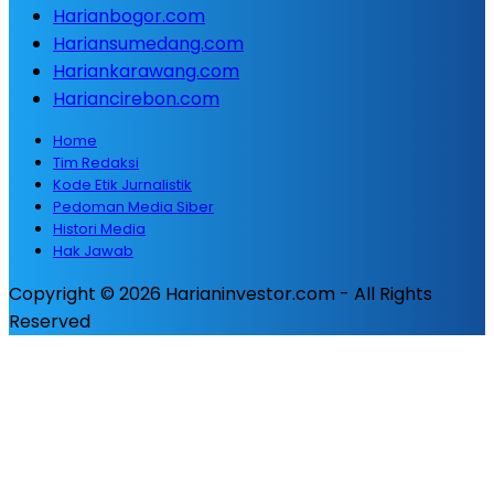
Harianbogor.com
Hariansumedang.com
Hariankarawang.com
Hariancirebon.com
Home
Tim Redaksi
Kode Etik Jurnalistik
Pedoman Media Siber
Histori Media
Hak Jawab
Copyright © 2026 Harianinvestor.com - All Rights
Reserved