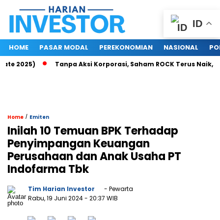
ID
HOME
PASAR MODAL
PEREKONOMIAN
NASIONAL
PO
 2025)
Tanpa Aksi Korporasi, Saham ROCK Terus Naik, Pasar
/
Home
Emiten
Inilah 10 Temuan BPK Terhadap
Penyimpangan Keuangan
Perusahaan dan Anak Usaha PT
Indofarma Tbk
Tim Harian Investor
- Pewarta
Rabu, 19 Juni 2024
- 20:37 WIB