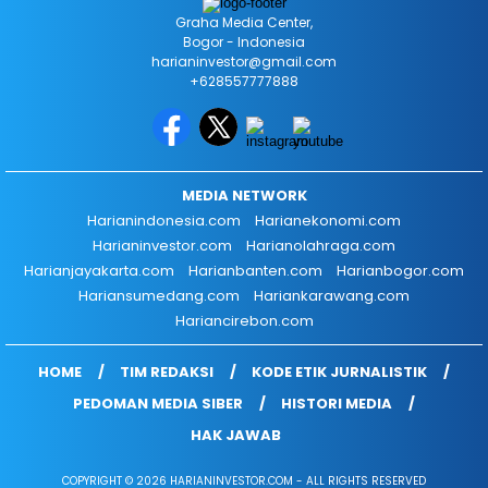
Graha Media Center,
Bogor - Indonesia
harianinvestor@gmail.com
+628557777888
MEDIA NETWORK
Harianindonesia.com
Harianekonomi.com
Harianinvestor.com
Harianolahraga.com
Harianjayakarta.com
Harianbanten.com
Harianbogor.com
Hariansumedang.com
Hariankarawang.com
Hariancirebon.com
HOME
TIM REDAKSI
KODE ETIK JURNALISTIK
PEDOMAN MEDIA SIBER
HISTORI MEDIA
HAK JAWAB
COPYRIGHT © 2026 HARIANINVESTOR.COM - ALL RIGHTS RESERVED