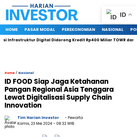
ID
HOME
PASAR MODAL
PEREKONOMIAN
NASIONAL
PO
rastruktur Digital Didorong Kredit Rp400 Miliar TOWR dari ICBC
/
Home
Nasional
ID FOOD Siap Jaga Ketahanan
Pangan Regional Asia Tenggara
Lewat Digitalisasi Supply Chain
Innovation
Tim Harian Investor
- Pewarta
Kamis, 23 Mei 2024
- 08:32 WIB