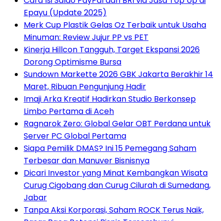
Cara Isi Saldo PayPal dari BRI via Jasa Top Up di
Epayu (Update 2025)
Merk Cup Plastik Gelas Oz Terbaik untuk Usaha
Minuman: Review Jujur PP vs PET
Kinerja Hillcon Tangguh, Target Ekspansi 2026
Dorong Optimisme Bursa
Sundown Markette 2026 GBK Jakarta Berakhir 14
Maret, Ribuan Pengunjung Hadir
Imaji Arka Kreatif Hadirkan Studio Berkonsep
Limbo Pertama di Aceh
Ragnarok Zero: Global Gelar OBT Perdana untuk
Server PC Global Pertama
Siapa Pemilik DMAS? Ini 15 Pemegang Saham
Terbesar dan Manuver Bisnisnya
Dicari Investor yang Minat Kembangkan Wisata
Curug Cigobang dan Curug Cilurah di Sumedang,
Jabar
Tanpa Aksi Korporasi, Saham ROCK Terus Naik,