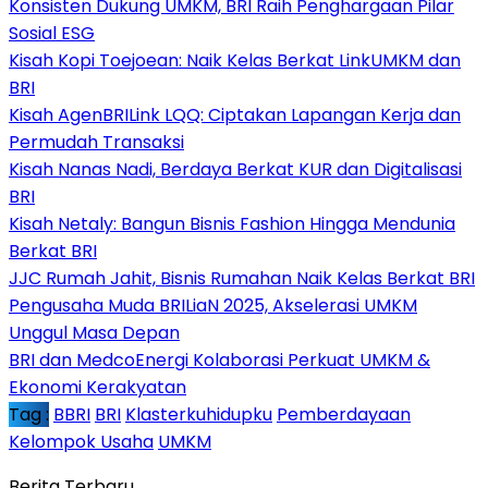
Konsisten Dukung UMKM, BRI Raih Penghargaan Pilar
Sosial ESG
Kisah Kopi Toejoean: Naik Kelas Berkat LinkUMKM dan
BRI
Kisah AgenBRILink LQQ: Ciptakan Lapangan Kerja dan
Permudah Transaksi
Kisah Nanas Nadi, Berdaya Berkat KUR dan Digitalisasi
BRI
Kisah Netaly: Bangun Bisnis Fashion Hingga Mendunia
Berkat BRI
JJC Rumah Jahit, Bisnis Rumahan Naik Kelas Berkat BRI
Pengusaha Muda BRILiaN 2025, Akselerasi UMKM
Unggul Masa Depan
BRI dan MedcoEnergi Kolaborasi Perkuat UMKM &
Ekonomi Kerakyatan
Tag :
BBRI
BRI
Klasterkuhidupku
Pemberdayaan
Kelompok Usaha
UMKM
Berita Terbaru