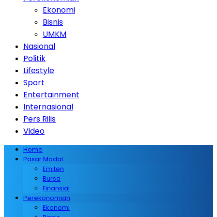
Ekonomi
Bisnis
UMKM
Nasional
Politik
Lifestyle
Sport
Entertainment
Internasional
Pers Rilis
Video
Home
Pasar Modal
Emiten
Bursa
Finansial
Perekonomian
Ekonomi