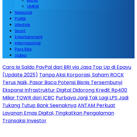
Bisnis
UMKM
Nasional
Politik
Lifestyle
Sport
Entertainment
Internasional
Pers Rilis
Video
Cara Isi Saldo PayPal dari BRI via Jasa Top Up di Epayu
(Update 2025)
Tanpa Aksi Korporasi, Saham ROCK
Terus Naik, Pasar Baca Potensi Bisnis Tersembunyi
Ekspansi Infrastruktur Digital Didorong Kredit Rp400
Miliar TOWR dari ICBC
Purbaya Janji Tak Lagi LPS Jadi
Tukang Tutup Bank Seenaknya
ANTAM Perkuat
Layanan Emas Digital, Tingkatkan Pengalaman
Transaksi Investor