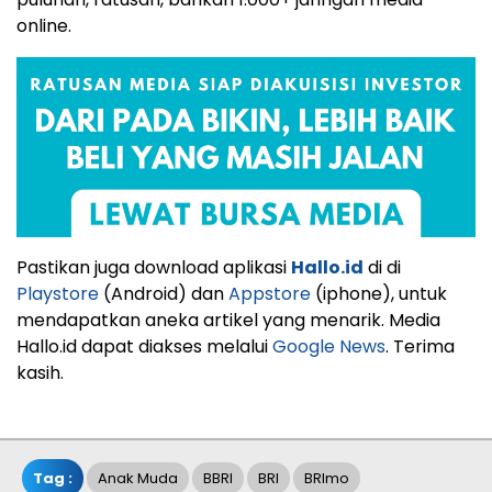
online.
Pastikan juga download aplikasi
Hallo.id
di di
Playstore
(Android) dan
Appstore
(iphone), untuk
mendapatkan aneka artikel yang menarik. Media
Hallo.id dapat diakses melalui
Google News
. Terima
kasih.
Tag :
Anak Muda
BBRI
BRI
BRImo