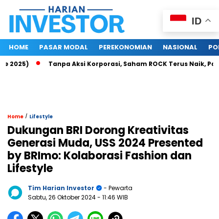
ID
HOME
PASAR MODAL
PEREKONOMIAN
NASIONAL
PO
025)
Tanpa Aksi Korporasi, Saham ROCK Terus Naik, Pasar Ba
/
Home
Lifestyle
Dukungan BRI Dorong Kreativitas
Generasi Muda, USS 2024 Presented
by BRImo: Kolaborasi Fashion dan
Lifestyle
Tim Harian Investor
- Pewarta
Sabtu, 26 Oktober 2024
- 11:46 WIB