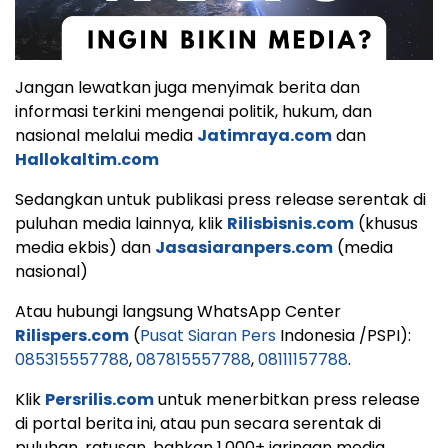
Jangan lewatkan juga menyimak berita dan
informasi terkini mengenai politik, hukum, dan
nasional melalui media
Jatimraya.com
dan
Hallokaltim.com
Sedangkan untuk publikasi press release serentak di
puluhan media lainnya, klik
Rilisbisnis.com
(khusus
media ekbis) dan
Jasasiaranpers.com
(media
nasional)
Atau hubungi langsung WhatsApp Center
Rilispers.com
(
Pusat Siaran Pers
Indonesia /PSPI):
085315557788
,
087815557788
,
08111157788
.
Klik
Persrilis.com
untuk menerbitkan press release
di portal berita ini, atau pun secara serentak di
puluhan, ratusan, bahkan 1.000+ jaringan media