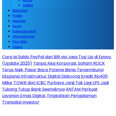
Bisnis
UMKM
Nasional
Politik
Lifestyle
Sport
Entertainment
Internasional
Pers Rilis
Video
Cara Isi Saldo PayPal dari BRI via Jasa Top Up di Epayu
(Update 2025)
Tanpa Aksi Korporasi, Saham ROCK
Terus Naik, Pasar Baca Potensi Bisnis Tersembunyi
Ekspansi Infrastruktur Digital Didorong Kredit Rp400
Miliar TOWR dari ICBC
Purbaya Janji Tak Lagi LPS Jadi
Tukang Tutup Bank Seenaknya
ANTAM Perkuat
Layanan Emas Digital, Tingkatkan Pengalaman
Transaksi Investor