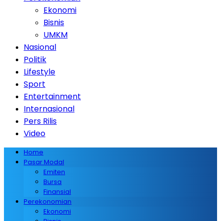
Ekonomi
Bisnis
UMKM
Nasional
Politik
Lifestyle
Sport
Entertainment
Internasional
Pers Rilis
Video
Home
Pasar Modal
Emiten
Bursa
Finansial
Perekonomian
Ekonomi