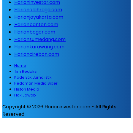
Harianinvestor.com
Harianolahraga.com
Harianjayakarta.com
Harianbanten.com
Harianbogor.com
Hariansumedang.com
Hariankarawang.com
Hariancirebon.com
Home
Tim Redaksi
Kode Etik Jurnalistik
Pedoman Media Siber
Histori Media
Hak Jawab
Copyright © 2026 Harianinvestor.com - All Rights
Reserved