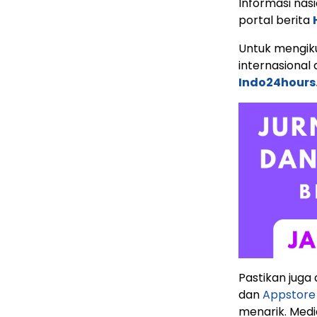
Informasi nas
portal berita
Untuk mengiku
internasional 
Indo24hours
Pastikan juga
dan
Appstore
menarik. Media