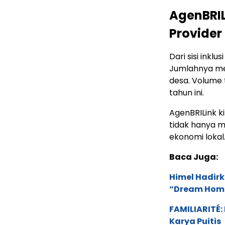
AgenBRILi
Provider
Dari sisi inkl
Jumlahnya men
desa. Volume 
tahun ini.
AgenBRILink k
tidak hanya m
ekonomi lokal
Baca Juga:
Himel Hadirk
“Dream Hom
FAMILIARITÉ
Karya Puitis