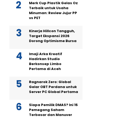
Merk Cup Plastik Gelas Oz
Terbaik untuk Usaha
Minuman: Review Jujur PP
vs PET
Kinerja Hillcon Tangguh,
Target Ekspansi 2026
Dorong Optimisme Bursa
Imaji Arka Kreatif
Hadirkan Studio
Berkonsep Limbo
Pertama di Aceh
Ragnarok Zero: Global
Gelar OBT Perdana untuk
Server PC Global Pertama
Siapa Pemilik DMAS? Ini 15
Pemegang Saham
Terbesar dan Manuver