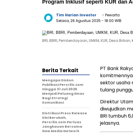
Program Inklusif seperti KUR dan 
Tim Harian Investor
- Pewarta
Selasa, 26 Agustus 2025
- 18:00 WIB
BRI, BBRI, Pemberdayaan, UMKM, KUR, Desa Brilian, 
PT Bank Rakya
Berita Terkait
komitmennya.
Mengapa Diskon
sektor usaha
Publikasi Persrilis.com
tulang pungg
Hingga 31 Juli 2026
Menjadi Peluang Emas
Bagi Strategi
Direktur Utam
Komunikasi
diwujudkan me
Distribusi Press Release
BRI tumbuh 6,0
Kini Berubah,
Persrilis.com Perluas
jelasnya.
Jangkauan Bersama
New Media Network