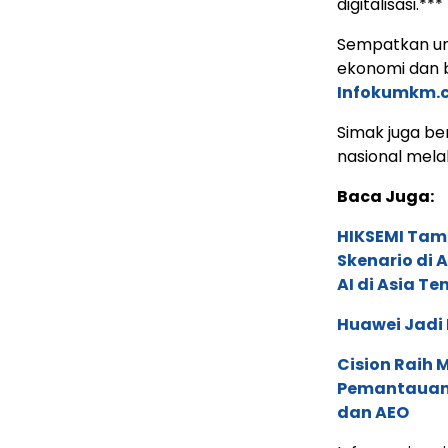
digitalisasi.***
Sempatkan un
ekonomi dan b
Infokumkm.
Simak juga ber
nasional mela
Baca Juga:
HIKSEMI Tam
Skenario di
AI di Asia T
Huawei Jadi
Cision Raih
Pemantauan d
dan AEO