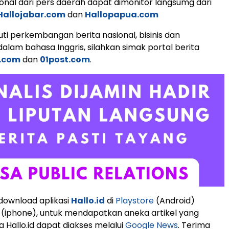
ional dari pers daerah dapat dimonitor langsumg dari
Hallojabar.com
dan
Hallopapua.com
ti perkembangan berita nasional, bisinis dan
dalam bahasa Inggris, silahkan simak portal berita
.com
dan
01post.com
.
 download aplikasi
Hallo.id
di
Playstore
(Android)
(iphone), untuk mendapatkan aneka artikel yang
 Hallo.id dapat diakses melalui
Google News
. Terima