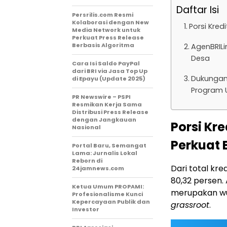
Daftar Isi
Persrilis.com Resmi
Kolaborasi dengan New
Porsi Kred
Media Network untuk
Perkuat Press Release
Berbasis Algoritma
AgenBRILin
Desa
Cara Isi Saldo PayPal
dari BRI via Jasa Top Up
Dukungan 
di Epayu (Update 2025)
Program 
PR Newswire – PSPI
Resmikan Kerja Sama
Distribusi Press Release
dengan Jangkauan
Porsi Kr
Nasional
Perkuat 
Portal Baru, Semangat
Lama: Jurnalis Lokal
Reborn di
Dari total kr
24jamnews.com
80,32 persen. 
Ketua Umum PROPAMI:
merupakan wu
Profesionalisme Kunci
Kepercayaan Publik dan
grassroot
.
Investor