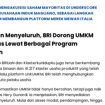
MENGAKUISISI SAHAM MAYORITAS DI UNDERSCORE
ERUSAHAAN INDUK MAGLIANO, SEBAGAI LANGKAH
M MEMBANGUN PLATFORM MEREK MEWAH ITALIA
n Menyeluruh, BRI Dorong UMKM
as Lewat Berbagai Program
n
BRILiaN dan KlasterkuHidupku juga terus berkembang.
a binaan dan 41.217 klaster usaha produktif yang telah
lalui
platform
LinkUMKM, BRI telah menghubungkan
 juta pelaku usaha.
emastikan UMKM tidak hanya bertahan, tetapi juga naik
as Hery Gunardi. Ia menjelaskan, BRI menyediakan
eluruh. Mulai dari akses modal, pendampingan, hingga