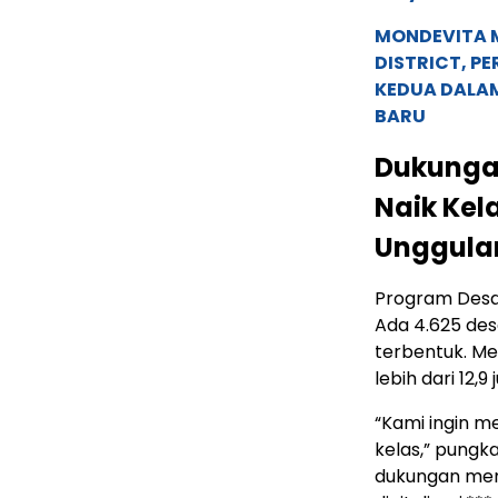
MONDEVITA 
DISTRICT, P
KEDUA DALA
BARU
Dukunga
Naik Kel
Unggula
Program Desa 
Ada 4.625 des
terbentuk. Me
lebih dari 12,9
“Kami ingin m
kelas,” pungk
dukungan meny