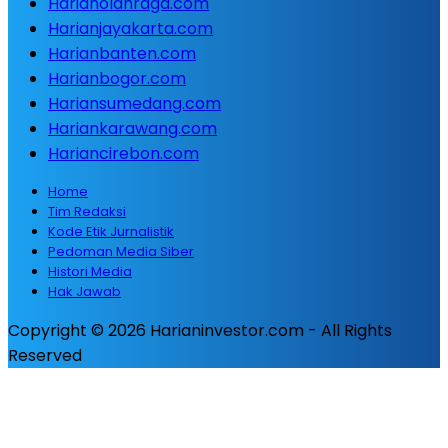
Harianolahraga.com
Harianjayakarta.com
Harianbanten.com
Harianbogor.com
Hariansumedang.com
Hariankarawang.com
Hariancirebon.com
Home
Tim Redaksi
Kode Etik Jurnalistik
Pedoman Media Siber
Histori Media
Hak Jawab
Copyright © 2026 Harianinvestor.com - All Rights
Reserved