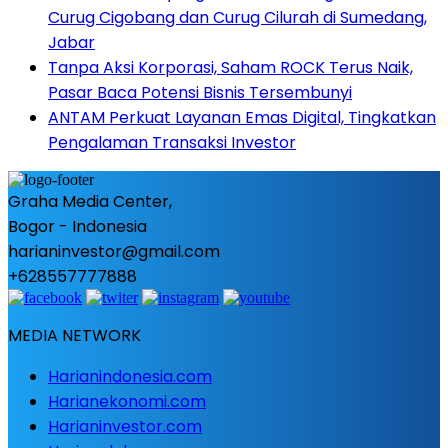
Curug Cigobang dan Curug Cilurah di Sumedang,
Jabar
Tanpa Aksi Korporasi, Saham ROCK Terus Naik,
Pasar Baca Potensi Bisnis Tersembunyi
ANTAM Perkuat Layanan Emas Digital, Tingkatkan
Pengalaman Transaksi Investor
Graha Media Center,
Bogor - Indonesia
harianinvestor@gmail.com
+628557777888
MEDIA NETWORK
Harianindonesia.com
Harianekonomi.com
Harianinvestor.com