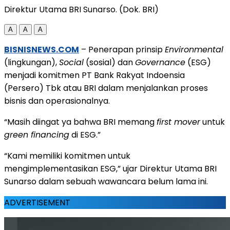
Direktur Utama BRI Sunarso. (Dok. BRI)
A
A
A
BISNISNEWS.COM
– Penerapan prinsip
Environmental
(lingkungan),
Social
(sosial) dan
Governance
(ESG)
menjadi komitmen PT Bank Rakyat Indoensia
(Persero) Tbk atau BRI dalam menjalankan proses
bisnis dan operasionalnya.
“Masih diingat ya bahwa BRI memang
first mover
untuk
green financing
di ESG.”
“Kami memiliki komitmen untuk
mengimplementasikan ESG,” ujar Direktur Utama BRI
Sunarso dalam sebuah wawancara belum lama ini.
ADVERTISEMENT