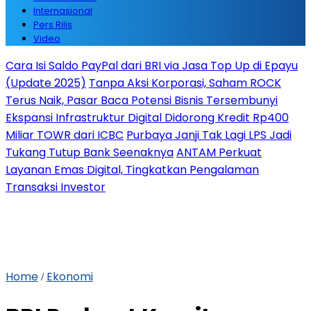
Internasional
Pers Rilis
Video
Cara Isi Saldo PayPal dari BRI via Jasa Top Up di Epayu
(Update 2025)
Tanpa Aksi Korporasi, Saham ROCK
Terus Naik, Pasar Baca Potensi Bisnis Tersembunyi
Ekspansi Infrastruktur Digital Didorong Kredit Rp400
Miliar TOWR dari ICBC
Purbaya Janji Tak Lagi LPS Jadi
Tukang Tutup Bank Seenaknya
ANTAM Perkuat
Layanan Emas Digital, Tingkatkan Pengalaman
Transaksi Investor
Home
Ekonomi
/