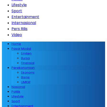
Lifestyle
Sport
Entertainment
Internasional
Pers Rilis
Video
Home
Pasar Modal
Emiten
Bursa
Finansial
Perekonomian
Ekonomi
Bisnis
UMKM
Nasional
Politik
Lifestyle
Sport
Entertainment