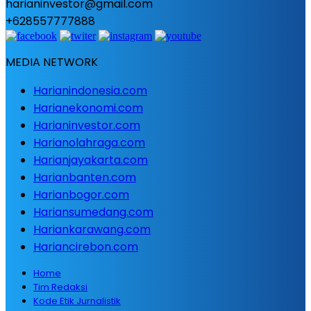
harianinvestor@gmail.com
+628557777888
MEDIA NETWORK
Harianindonesia.com
Harianekonomi.com
Harianinvestor.com
Harianolahraga.com
Harianjayakarta.com
Harianbanten.com
Harianbogor.com
Hariansumedang.com
Hariankarawang.com
Hariancirebon.com
Home
Tim Redaksi
Kode Etik Jurnalistik