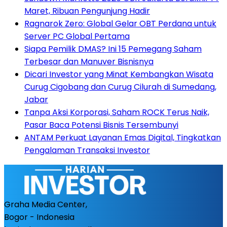
Maret, Ribuan Pengunjung Hadir
Ragnarok Zero: Global Gelar OBT Perdana untuk
Server PC Global Pertama
Siapa Pemilik DMAS? Ini 15 Pemegang Saham
Terbesar dan Manuver Bisnisnya
Dicari Investor yang Minat Kembangkan Wisata
Curug Cigobang dan Curug Cilurah di Sumedang,
Jabar
Tanpa Aksi Korporasi, Saham ROCK Terus Naik,
Pasar Baca Potensi Bisnis Tersembunyi
ANTAM Perkuat Layanan Emas Digital, Tingkatkan
Pengalaman Transaksi Investor
Graha Media Center,
Bogor - Indonesia