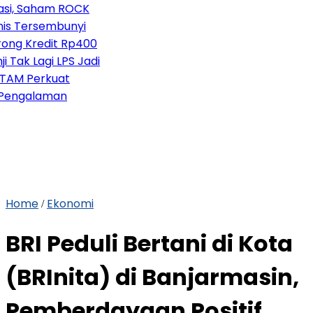
ham ROCK
sembunyi
edit Rp400
gi LPS Jadi
rkuat
laman
Home
Ekonomi
/
BRI Peduli Bertani di Kota
(BRInita) di Banjarmasin,
Pemberdayaan Positif