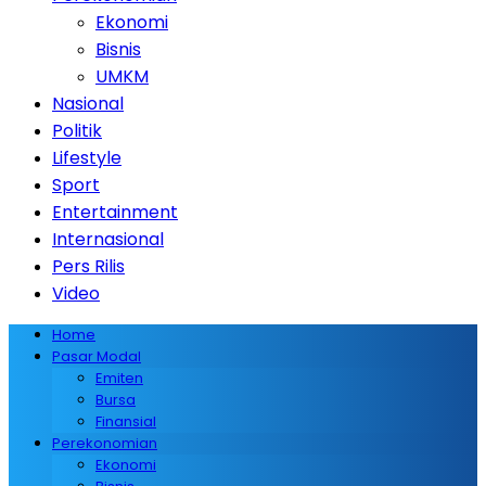
Ekonomi
Bisnis
UMKM
Nasional
Politik
Lifestyle
Sport
Entertainment
Internasional
Pers Rilis
Video
Home
Pasar Modal
Emiten
Bursa
Finansial
Perekonomian
Ekonomi