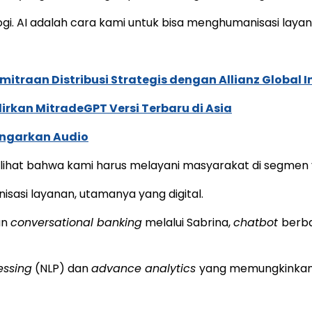
gi. AI adalah cara kami untuk bisa menghumanisasi layan
traan Distribusi Strategis dengan Allianz Global I
dirkan MitradeGPT Versi Terbaru di Asia
ngarkan Audio
lihat bahwa kami harus melayani masyarakat di segmen y
asi layanan, utamanya yang digital.
an
conversational banking
melalui Sabrina,
chatbot
berba
essing
(NLP) dan
advance analytics
yang memungkinkan 