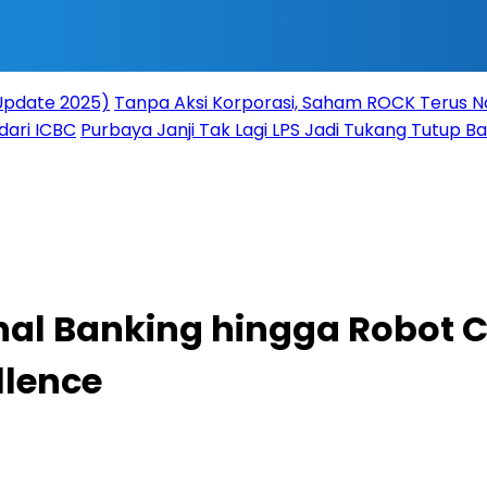
(Update 2025)
Tanpa Aksi Korporasi, Saham ROCK Terus Na
dari ICBC
Purbaya Janji Tak Lagi LPS Jadi Tukang Tutup 
nal Banking hingga Robot 
llence