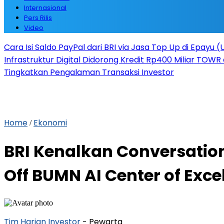
Internasional
Pers Rilis
Video
Cara Isi Saldo PayPal dari BRI via Jasa Top Up di Epayu 
Infrastruktur Digital Didorong Kredit Rp400 Miliar TOWR 
Tingkatkan Pengalaman Transaksi Investor
Home
Ekonomi
/
BRI Kenalkan Conversatio
Off BUMN AI Center of Exce
Tim Harian Investor
- Pewarta