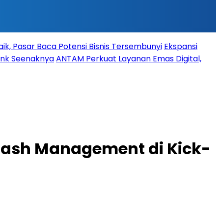
ik, Pasar Baca Potensi Bisnis Tersembunyi
Ekspansi
Bank Seenaknya
ANTAM Perkuat Layanan Emas Digital,
Cash Management di Kick-