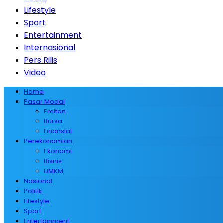
Lifestyle
Sport
Entertainment
Internasional
Pers Rilis
Video
Home
Pasar Modal
Emiten
Bursa
Finansial
Perekonomian
Ekonomi
Bisnis
UMKM
Nasional
Politik
Lifestyle
Sport
Entertainment