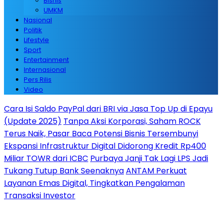
Bisnis
UMKM
Nasional
Politik
Lifestyle
Sport
Entertainment
Internasional
Pers Rilis
Video
Cara Isi Saldo PayPal dari BRI via Jasa Top Up di Epayu
(Update 2025)
Tanpa Aksi Korporasi, Saham ROCK
Terus Naik, Pasar Baca Potensi Bisnis Tersembunyi
Ekspansi Infrastruktur Digital Didorong Kredit Rp400
Miliar TOWR dari ICBC
Purbaya Janji Tak Lagi LPS Jadi
Tukang Tutup Bank Seenaknya
ANTAM Perkuat
Layanan Emas Digital, Tingkatkan Pengalaman
Transaksi Investor