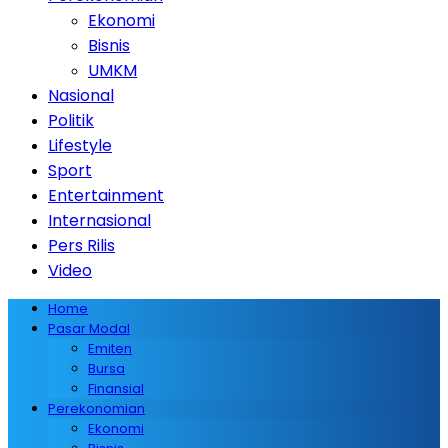
Ekonomi
Bisnis
UMKM
Nasional
Politik
Lifestyle
Sport
Entertainment
Internasional
Pers Rilis
Video
Home
Pasar Modal
Emiten
Bursa
Finansial
Perekonomian
Ekonomi