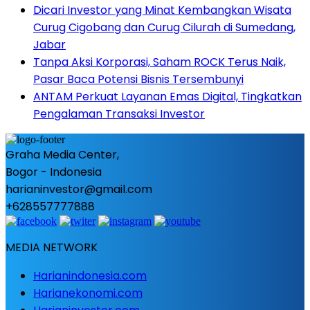
Dicari Investor yang Minat Kembangkan Wisata
Curug Cigobang dan Curug Cilurah di Sumedang,
Jabar
Tanpa Aksi Korporasi, Saham ROCK Terus Naik,
Pasar Baca Potensi Bisnis Tersembunyi
ANTAM Perkuat Layanan Emas Digital, Tingkatkan
Pengalaman Transaksi Investor
Graha Media Center,
Bogor - Indonesia
harianinvestor@gmail.com
+628557777888
MEDIA NETWORK
Harianindonesia.com
Harianekonomi.com