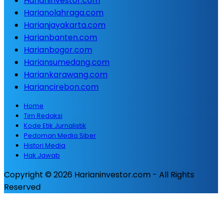
Harianinvestor.com
Harianolahraga.com
Harianjayakarta.com
Harianbanten.com
Harianbogor.com
Hariansumedang.com
Hariankarawang.com
Hariancirebon.com
Home
Tim Redaksi
Kode Etik Jurnalistik
Pedoman Media Siber
Histori Media
Hak Jawab
Copyright © 2026 Harianinvestor.com - All Rights
Reserved