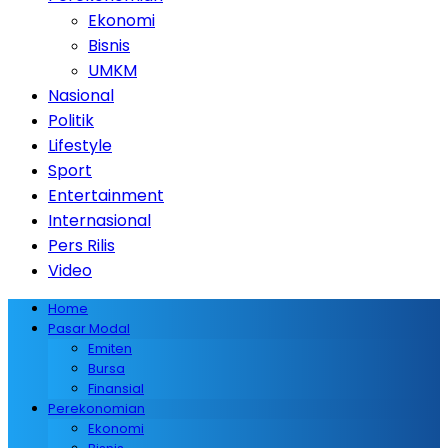
Ekonomi
Bisnis
UMKM
Nasional
Politik
Lifestyle
Sport
Entertainment
Internasional
Pers Rilis
Video
Home
Pasar Modal
Emiten
Bursa
Finansial
Perekonomian
Ekonomi