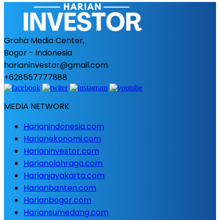
Graha Media Center,
Bogor - Indonesia
harianinvestor@gmail.com
+628557777888
MEDIA NETWORK
Harianindonesia.com
Harianekonomi.com
Harianinvestor.com
Harianolahraga.com
Harianjayakarta.com
Harianbanten.com
Harianbogor.com
Hariansumedang.com