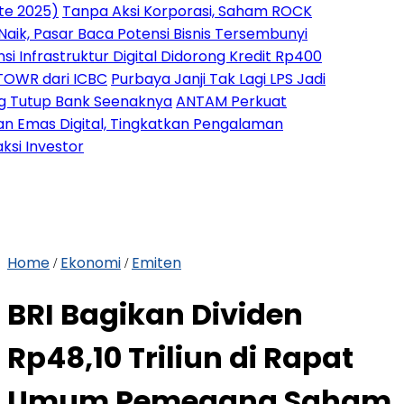
)
Tanpa Aksi Korporasi, Saham ROCK
asar Baca Potensi Bisnis Tersembunyi
astruktur Digital Didorong Kredit Rp400
ari ICBC
Purbaya Janji Tak Lagi LPS Jadi
 Bank Seenaknya
ANTAM Perkuat
 Digital, Tingkatkan Pengalaman
estor
Home
Ekonomi
Emiten
/
/
BRI Bagikan Dividen
Rp48,10 Triliun di Rapat
Umum Pemegang Saham