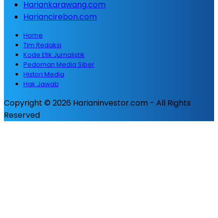
Hariankarawang.com
Hariancirebon.com
Home
Tim Redaksi
Kode Etik Jurnalistik
Pedoman Media Siber
Histori Media
Hak Jawab
Copyright © 2026 Harianinvestor.com - All Rights
Reserved