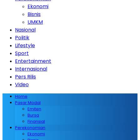
Ekonomi
Bisnis
UMKM
Nasional
Politik
Lifestyle
Sport
Entertainment
Internasional
Pers Rilis
Video
Home
Pasar Modal
Emiten
Bursa
Finansial
Perekonomian
Ekonomi