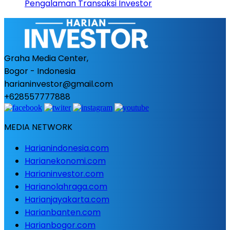
Pengalaman Transaksi Investor
Graha Media Center,
Bogor - Indonesia
harianinvestor@gmail.com
+628557777888
MEDIA NETWORK
Harianindonesia.com
Harianekonomi.com
Harianinvestor.com
Harianolahraga.com
Harianjayakarta.com
Harianbanten.com
Harianbogor.com