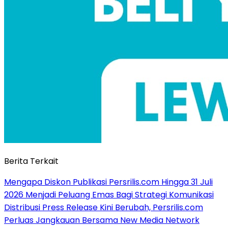
Berita Terkait
Mengapa Diskon Publikasi Persrilis.com Hingga 31 Juli
2026 Menjadi Peluang Emas Bagi Strategi Komunikasi
Distribusi Press Release Kini Berubah, Persrilis.com
Perluas Jangkauan Bersama New Media Network