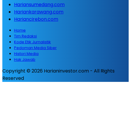
Hariansumedang.com
Hariankarawang.com
Hariancirebon.com
Home
Tim Redaksi
Kode Etik Jurnalistik
Pedoman Media Siber
Histori Media
Hak Jawab
Copyright © 2026 Harianinvestor.com - All Rights
Reserved