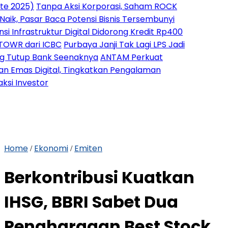
)
Tanpa Aksi Korporasi, Saham ROCK
sar Baca Potensi Bisnis Tersembunyi
struktur Digital Didorong Kredit Rp400
ri ICBC
Purbaya Janji Tak Lagi LPS Jadi
 Bank Seenaknya
ANTAM Perkuat
Digital, Tingkatkan Pengalaman
stor
Home
Ekonomi
Emiten
/
/
Berkontribusi Kuatkan
IHSG, BBRI Sabet Dua
Penghargaan Best Stock