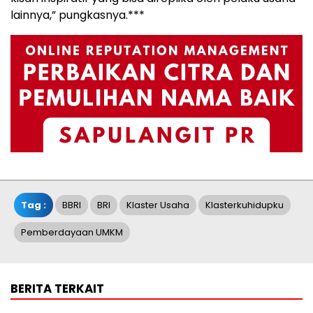
lainnya,” pungkasnya.***
Tag :
BBRI
BRI
Klaster Usaha
Klasterkuhidupku
Pemberdayaan UMKM
BERITA TERKAIT