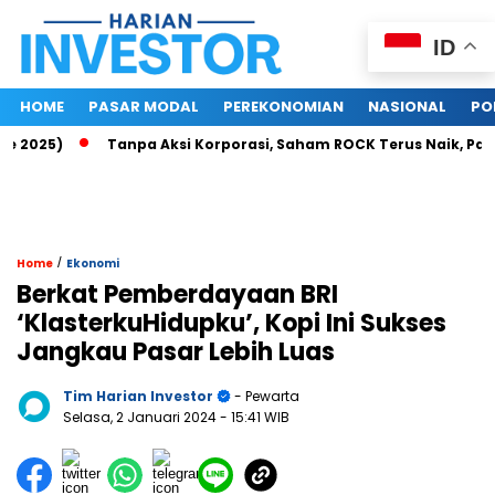
ID
HOME
PASAR MODAL
PEREKONOMIAN
NASIONAL
PO
025)
Tanpa Aksi Korporasi, Saham ROCK Terus Naik, Pasar Ba
/
Home
Ekonomi
Berkat Pemberdayaan BRI
‘KlasterkuHidupku’, Kopi Ini Sukses
Jangkau Pasar Lebih Luas
Tim Harian Investor
- Pewarta
Selasa, 2 Januari 2024
- 15:41 WIB