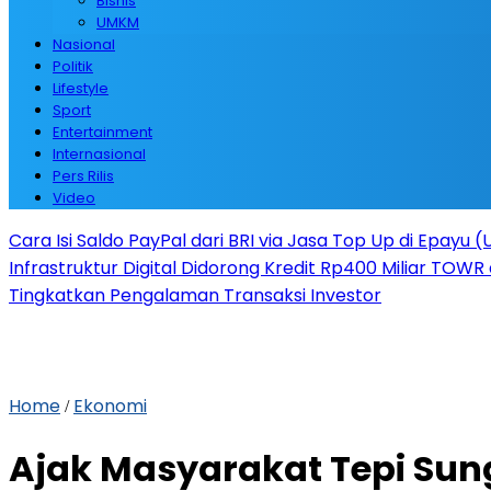
Bisnis
UMKM
Nasional
Politik
Lifestyle
Sport
Entertainment
Internasional
Pers Rilis
Video
Cara Isi Saldo PayPal dari BRI via Jasa Top Up di Epayu 
Infrastruktur Digital Didorong Kredit Rp400 Miliar TOWR 
Tingkatkan Pengalaman Transaksi Investor
Home
Ekonomi
/
Ajak Masyarakat Tepi Sun