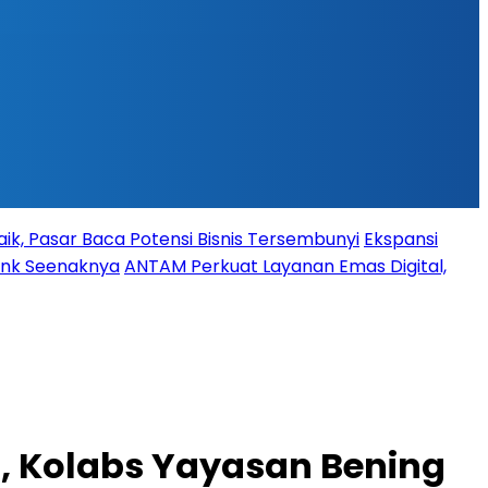
ik, Pasar Baca Potensi Bisnis Tersembunyi
Ekspansi
Bank Seenaknya
ANTAM Perkuat Layanan Emas Digital,
, Kolabs Yayasan Bening