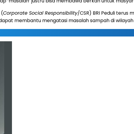
p ‘masalah’ justru bisa membawa berkah untuk masyara
 (
Corporate Social Responsibility
/CSR) BRI Peduli terus 
apat membantu mengatasi masalah sampah di wilayah 