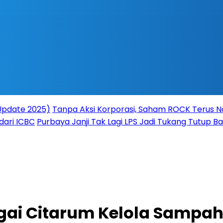
(Update 2025)
Tanpa Aksi Korporasi, Saham ROCK Terus Na
dari ICBC
Purbaya Janji Tak Lagi LPS Jadi Tukang Tutup 
gai Citarum Kelola Sampah