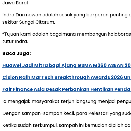
Jawa Barat.
Indra Darmawan adalah sosok yang berperan penting dal
sekitar Sungai Citarum.
“Tujuan kami adalah bagaimana membangun kolaborasi 
tutur Indra.
Baca Juga:
Huawei Jadi Mitra bagi Ajang GSMA M360 ASEAN 2
Cision Raih MarTech Breakthrough Awards 2026 untu
Fair Finance Asia Desak Perbankan Hentikan Penda
Ia mengajak masyarakat terjun langsung menjadi pengu
Dengan sampan-sampan kecil, para Pelestari yang suda
Ketika sudah terkumpul, sampah ini kemudian dipilah d