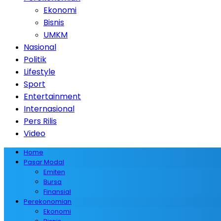
Ekonomi
Bisnis
UMKM
Nasional
Politik
Lifestyle
Sport
Entertainment
Internasional
Pers Rilis
Video
Home
Pasar Modal
Emiten
Bursa
Finansial
Perekonomian
Ekonomi