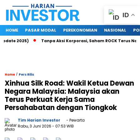
ID
HOME
PASAR MODAL
PEREKONOMIAN
NASIONAL
PO
pdate 2025)
Tanpa Aksi Korporasi, Saham ROCK Terus Naik, P
/
Home
Pers Rilis
Xinhua Silk Road: Wakil Ketua Dewan
Negara Malaysia: Malaysia akan
Terus Perkuat Kerja Sama
Persahabatan dengan Tiongkok
Tim Harian Investor
- Pewarta
Rabu, 3 Juni 2026
- 07:53 WIB