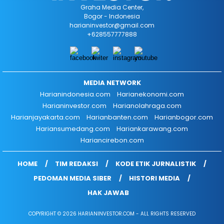
Graha Media Center,
Bogor - Indonesia
harianinvestor@gmail.com
+628557777888
MEDIA NETWORK
Harianindonesia.com
Harianekonomi.com
Harianinvestor.com
Harianolahraga.com
Harianjayakarta.com
Harianbanten.com
Harianbogor.com
Hariansumedang.com
Hariankarawang.com
Hariancirebon.com
HOME
TIM REDAKSI
KODE ETIK JURNALISTIK
PEDOMAN MEDIA SIBER
HISTORI MEDIA
HAK JAWAB
COPYRIGHT © 2026 HARIANINVESTOR.COM - ALL RIGHTS RESERVED