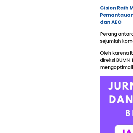
Cision Raih
Pemantauan d
dan AEO
Perang antara
sejumlah komo
Oleh karena i
direksi BUMN.
mengoptimalk