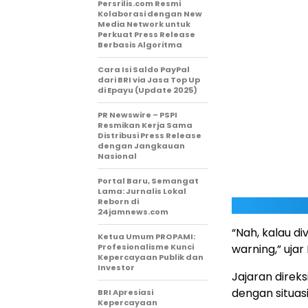
Persrilis.com Resmi
Kolaborasi dengan New
Media Network untuk
Perkuat Press Release
Berbasis Algoritma
Cara Isi Saldo PayPal
dari BRI via Jasa Top Up
di Epayu (Update 2025)
PR Newswire – PSPI
Resmikan Kerja Sama
Distribusi Press Release
dengan Jangkauan
Nasional
Portal Baru, Semangat
Lama: Jurnalis Lokal
Reborn di
24jamnews.com
“Nah, kalau d
Ketua Umum PROPAMI:
Profesionalisme Kunci
warning,” ujar
Kepercayaan Publik dan
Investor
Jajaran dire
dengan situasi
BRI Apresiasi
Kepercayaan