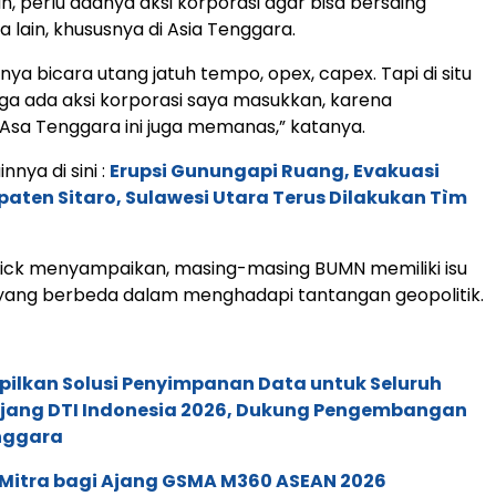
, perlu adanya aksi korporasi agar bisa bersaing
 lain, khususnya di Asia Tenggara.
nya bicara utang jatuh tempo, opex, capex. Tapi di situ
juga ada aksi korporasi saya masukkan, karena
 Asa Tenggara ini juga memanas,” katanya.
innya di sini :
Erupsi Gunungapi Ruang, Evakuasi
ten Sitaro, Sulawesi Utara Terus Dilakukan Tìm
 Erick menyampaikan, masing-masing BUMN memiliki isu
yang berbeda dalam menghadapi tantangan geopolitik.
pilkan Solusi Penyimpanan Data untuk Seluruh
 Ajang DTI Indonesia 2026, Dukung Pengembangan
enggara
 Mitra bagi Ajang GSMA M360 ASEAN 2026