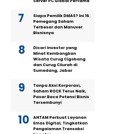
Server PC Global Pertama
Siapa Pemilik DMAS? Ini 15
Pemegang Saham
Terbesar dan Manuver
Bisnisnya
Dicari Investor yang
Minat Kembangkan
Wisata Curug Cigobang
dan Curug Cilurah di
Sumedang, Jabar
Tanpa Aksi Korporasi,
Saham ROCK Terus Naik,
Pasar Baca Potensi Bisnis
Tersembunyi
ANTAM Perkuat Layanan
Emas Digital, Tingkatkan
Pengalaman Transaksi