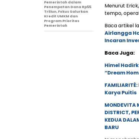
Pemerintah dalam
Menurut Erick
Penempatan Dana Rp55
Triliun, Fokus Salurkan
tempo, operat
Kredit UMKM dan
Program Prioritas
Baca artikel la
Pemerintah
Airlangga Ha
Incaran Inve
Baca Juga:
Himel Hadirk
“Dream Hom
FAMILIARITÉ
Karya Puitis
MONDEVITA 
DISTRICT, P
KEDUA DALA
BARU