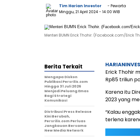
Tim Harian Investor
- Pewarta
Minggu, 21 April 2024
- 14:00 WIB
Menteri BUMN Erick Thohir. (Facebook.com/Erick Tho
HARIANINVE
Berita Terkait
Erick Thohir m
Mengapa Diskon
Rp85 triliun 
Publikasi Persrilis.com
Hingga 31 Juli 2026
Menjadi Peluang Emas
Karena itu Dir
Bagi Strategi
2023 yang men
Komunikasi
“Kalau enggak 
Distribusi Press Release
Kini Berubah,
terlena karen
Persrilis.com Perluas
Jangkauan Bersama
New Media Network