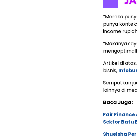
“Mereka punya
punya konteks
income rupiah
“Makanya saya
mengoptimalk
Artikel di ata
bisnis,
Infob
Sempatkan ju
lainnya di med
Baca Juga:
Fair Financ
Sektor Batu 
Shueisha Pe