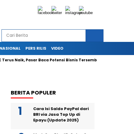
RNASIONAL
PERS RILIS
VIDEO
Terus Naik, Pasar Baca Potensi Bisnis Tersembunyi
Ekspans
BERITA POPULER
Cara Isi Saldo PayPal dari
BRI via Jasa Top Up di
Epayu (Update 2025)