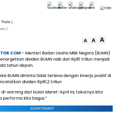
hir )
A
A
A
STOR.COM
– Menteri Badan Usaha Milik Negara (BUMN)
enargetkan dividen BUMN naik dari Rp81 triliun menjadi
pada tahun depan.
eksi BUMN diminta tidak terlena dengan kinerja positif di
catatkan dividen Rp81,2 triliun
di-warning dari bulan Maret-April ini, takutnya kita
a performa kita bagus.”
ADVERTISEMENT