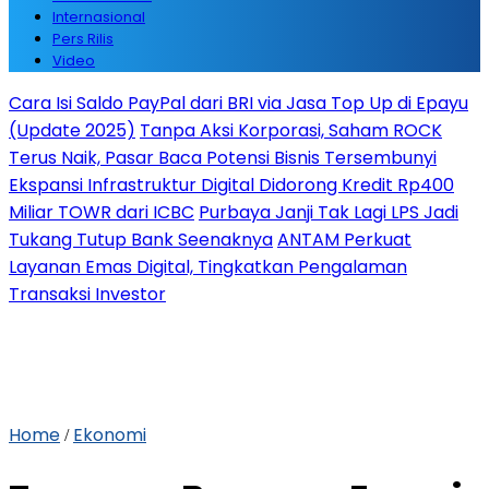
Internasional
Pers Rilis
Video
Cara Isi Saldo PayPal dari BRI via Jasa Top Up di Epayu
(Update 2025)
Tanpa Aksi Korporasi, Saham ROCK
Terus Naik, Pasar Baca Potensi Bisnis Tersembunyi
Ekspansi Infrastruktur Digital Didorong Kredit Rp400
Miliar TOWR dari ICBC
Purbaya Janji Tak Lagi LPS Jadi
Tukang Tutup Bank Seenaknya
ANTAM Perkuat
Layanan Emas Digital, Tingkatkan Pengalaman
Transaksi Investor
Home
Ekonomi
/