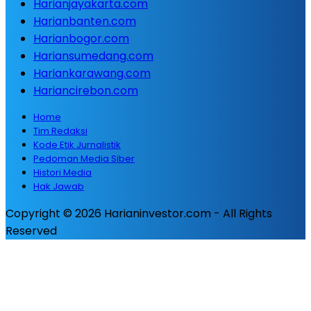
Harianjayakarta.com
Harianbanten.com
Harianbogor.com
Hariansumedang.com
Hariankarawang.com
Hariancirebon.com
Home
Tim Redaksi
Kode Etik Jurnalistik
Pedoman Media Siber
Histori Media
Hak Jawab
Copyright © 2026 Harianinvestor.com - All Rights
Reserved