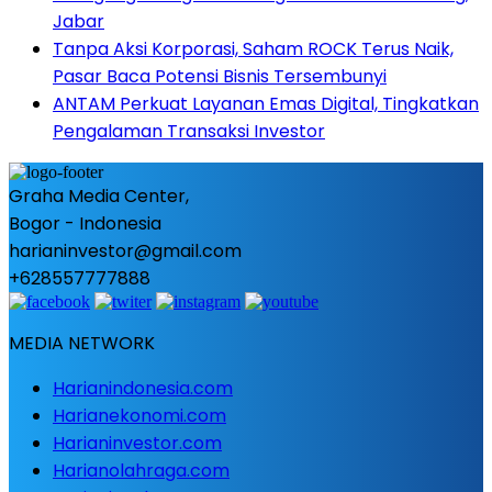
Jabar
Tanpa Aksi Korporasi, Saham ROCK Terus Naik,
Pasar Baca Potensi Bisnis Tersembunyi
ANTAM Perkuat Layanan Emas Digital, Tingkatkan
Pengalaman Transaksi Investor
Graha Media Center,
Bogor - Indonesia
harianinvestor@gmail.com
+628557777888
MEDIA NETWORK
Harianindonesia.com
Harianekonomi.com
Harianinvestor.com
Harianolahraga.com