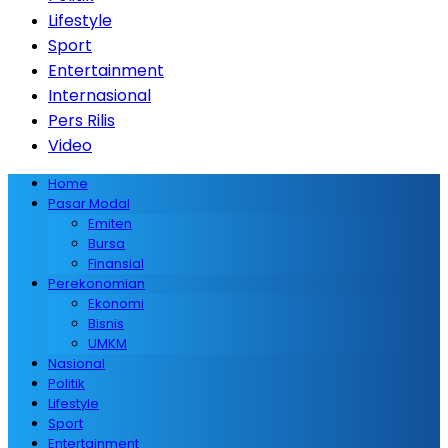
Lifestyle
Sport
Entertainment
Internasional
Pers Rilis
Video
Home
Pasar Modal
Emiten
Bursa
Finansial
Perekonomian
Ekonomi
Bisnis
UMKM
Nasional
Politik
Lifestyle
Sport
Entertainment