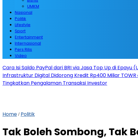
Bisnis
UMKM
Nasional
Politik
Lifestyle
Sport
Entertainment
Internasional
Pers Rilis
Video
Cara Isi Saldo PayPal dari BRI via Jasa Top Up di Epayu 
Infrastruktur Digital Didorong Kredit Rp400 Miliar TOWR 
Tingkatkan Pengalaman Transaksi Investor
Home
Politik
/
Tak Boleh Sombong, Tak B