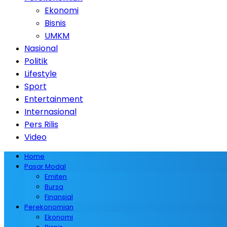
Ekonomi
Bisnis
UMKM
Nasional
Politik
Lifestyle
Sport
Entertainment
Internasional
Pers Rilis
Video
Home
Pasar Modal
Emiten
Bursa
Finansial
Perekonomian
Ekonomi