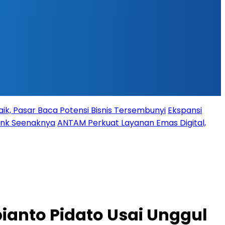
ik, Pasar Baca Potensi Bisnis Tersembunyi
Ekspansi
Bank Seenaknya
ANTAM Perkuat Layanan Emas Digital,
anto Pidato Usai Unggul