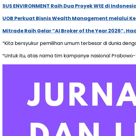
SUS ENVIRONMENT Raih Dua Proyek WtE di Indonesia
UOB Perkuat Bisnis Wealth Management melalui Kemi
Mitrade Raih Gelar “AI Broker of the Year 2026”, Ha
“Kita bersyukur pemilihan umum terbesar di dunia dengan
“Untuk itu, atas nama tim kampanye nasional Prabowo-