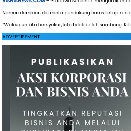
BISNISNEWS.COM
– Prabowo Subianto. mengatakan bah
Namun demikian dia minta pendukung harus tetap renda
“Walaupun kita bersyukur, kita tidak boleh sombong. Kita
ADVERTISEMENT