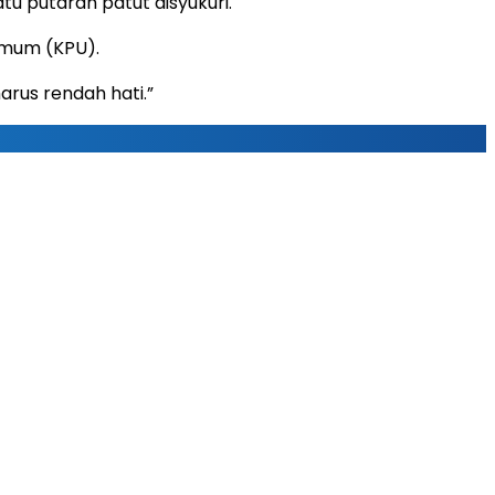
 putaran patut disyukuri.
Umum (KPU).
harus rendah hati.”