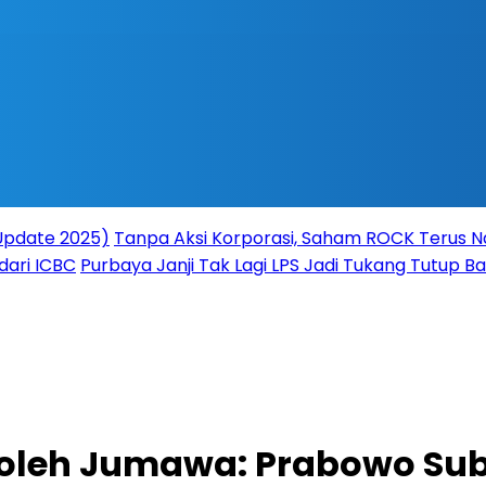
(Update 2025)
Tanpa Aksi Korporasi, Saham ROCK Terus Na
dari ICBC
Purbaya Janji Tak Lagi LPS Jadi Tukang Tutup 
oleh Jumawa: Prabowo Subi