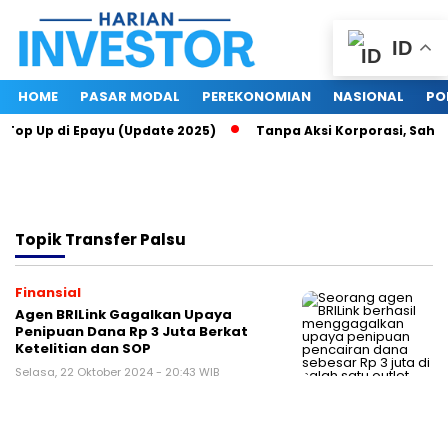
ID
HOME
PASAR MODAL
PEREKONOMIAN
NASIONAL
PO
a Top Up di Epayu (Update 2025)
Tanpa Aksi Korporasi, Saham
Topik
Transfer Palsu
Finansial
Agen BRILink Gagalkan Upaya
Penipuan Dana Rp 3 Juta Berkat
Ketelitian dan SOP
Selasa, 22 Oktober 2024 - 20:43 WIB