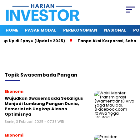
HOME
PASAR MODAL
PEREKONOMIAN
NASIONAL
PO
 Top Up di Epayu (Update 2025)
Tanpa Aksi Korporasi, Saham 
Topik
Swasembada Pangan
Ekonomi
Wujudkan Swasembada Sekaligus
Menjadi Lumbung Pangan Dunia,
Pemerintah Ungkap Alasan
Optimisnya
Senin, 3 Februari 2025 - 07:38 WIB
Ekonomi