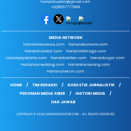
harianinvestor@gmail.com
+628557777888
MEDIA NETWORK
Harianindonesia.com
Harianekonomi.com
Harianinvestor.com
Harianolahraga.com
Harianjayakarta.com
Harianbanten.com
Harianbogor.com
Hariansumedang.com
Hariankarawang.com
Hariancirebon.com
HOME
TIM REDAKSI
KODE ETIK JURNALISTIK
PEDOMAN MEDIA SIBER
HISTORI MEDIA
HAK JAWAB
COPYRIGHT © 2026 HARIANINVESTOR.COM - ALL RIGHTS RESERVED