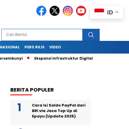
ID
RNASIONAL
PERS RILIS
VIDEO
sembunyi
Ekspansi Infrastruktur Digital Didorong Kredit Rp4
BERITA POPULER
Cara Isi Saldo PayPal dari
BRI via Jasa Top Up di
Epayu (Update 2025)