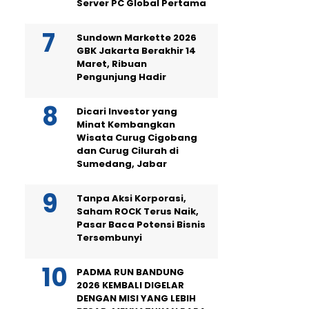
Server PC Global Pertama
Sundown Markette 2026
GBK Jakarta Berakhir 14
Maret, Ribuan
Pengunjung Hadir
Dicari Investor yang
Minat Kembangkan
Wisata Curug Cigobang
dan Curug Cilurah di
Sumedang, Jabar
Tanpa Aksi Korporasi,
Saham ROCK Terus Naik,
Pasar Baca Potensi Bisnis
Tersembunyi
PADMA RUN BANDUNG
2026 KEMBALI DIGELAR
DENGAN MISI YANG LEBIH