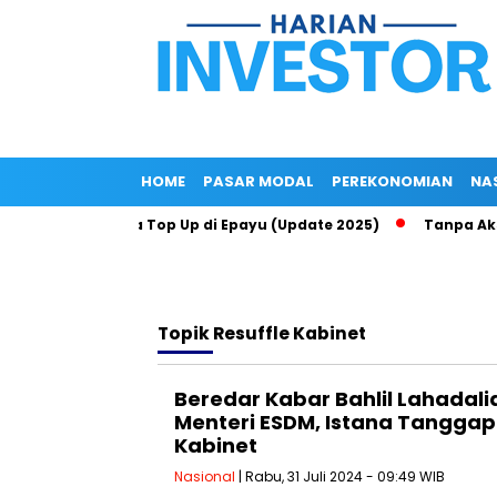
HOME
PASAR MODAL
PEREKONOMIAN
NA
dari BRI via Jasa Top Up di Epayu (Update 2025)
Tanpa Aksi K
Topik
Resuffle Kabinet
Beredar Kabar Bahlil Lahadalia
Menteri ESDM, Istana Tanggapi
Kabinet
Nasional
| Rabu, 31 Juli 2024 - 09:49 WIB