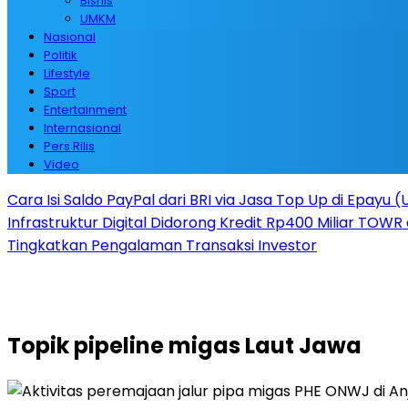
Bisnis
UMKM
Nasional
Politik
Lifestyle
Sport
Entertainment
Internasional
Pers Rilis
Video
Cara Isi Saldo PayPal dari BRI via Jasa Top Up di Epayu 
Infrastruktur Digital Didorong Kredit Rp400 Miliar TOWR 
Tingkatkan Pengalaman Transaksi Investor
Topik
pipeline migas Laut Jawa