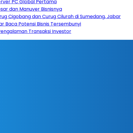
erver PC Global Pertama
sar dan Manuver Bisnisnya
rug Cigobang dan Curug Cilurah di Sumedang, Jabar
ar Baca Potensi Bisnis Tersembunyi
Pengalaman Transaksi Investor