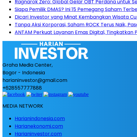
Ragnarok Zero: Global Gelar OBT Perdana untuk S
Siapa Pemilik DMAS? Ini 15 Pemegang Saham Terbe
Dicari Investor yang Minat Kembangkan Wisata Cu
Tanpa Aksi Korporasi, Saham ROCK Terus Naik, Pas
ANTAM Perkuat Layanan Emas Digital, Tingkatkan 
Graha Media Center,
Bogor - Indonesia
harianinvestor@gmail.com
+628557777888
MEDIA NETWORK
Harianindonesia.com
Harianekonomi.com
Harianinvestor.com