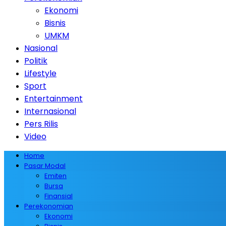
Ekonomi
Bisnis
UMKM
Nasional
Politik
Lifestyle
Sport
Entertainment
Internasional
Pers Rilis
Video
Home
Pasar Modal
Emiten
Bursa
Finansial
Perekonomian
Ekonomi