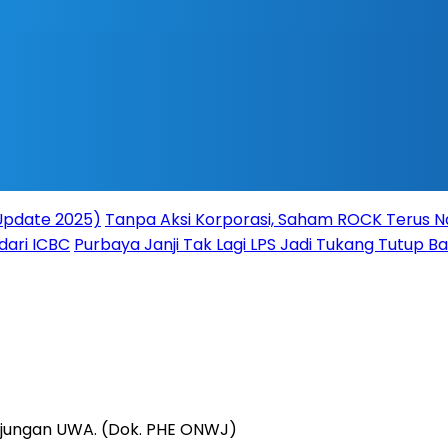
(Update 2025)
Tanpa Aksi Korporasi, Saham ROCK Terus Na
dari ICBC
Purbaya Janji Tak Lagi LPS Jadi Tukang Tutup 