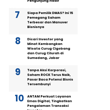
Pengunjung Hadir
Siapa Pemilik DMAS? Ini 15
Pemegang Saham
Terbesar dan Manuver
Bisnisnya
Dicari Investor yang
Minat Kembangkan
Wisata Curug Cigobang
dan Curug Cilurah di
Sumedang, Jabar
Tanpa Aksi Korporasi,
Saham ROCK Terus Naik,
Pasar Baca Potensi Bisnis
Tersembunyi
ANTAM Perkuat Layanan
Emas Digital, Tingkatkan
Pengalaman Transaksi