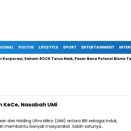
SIONAL
POLITIK
LIFESTYLE
SPORT
ENTERTAINMENT
INTE
rporasi, Saham ROCK Terus Naik, Pasar Baca Potensi Bisnis Ters
man KeCe, Nasabah UMi
dari Holding Ultra Mikro (UMi) antara BRI sebagai induk,
lah membantu banyak masyarakat. Salah satunya…