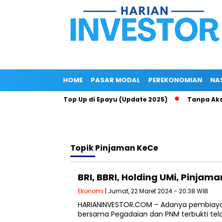
HOME
PASAR MODAL
PEREKONOMIAN
NA
ari BRI via Jasa Top Up di Epayu (Update 2025)
Tanpa Aksi Ko
Topik
Pinjaman KeCe
BRI, BBRI, Holding UMi, Pinja
Ekonomi
| Jumat, 22 Maret 2024 - 20:38 WIB
HARIANINVESTOR.COM – Adanya pembiayaan 
bersama Pegadaian dan PNM terbukti te