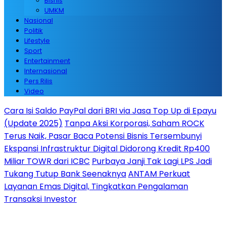
Bisnis
UMKM
Nasional
Politik
Lifestyle
Sport
Entertainment
Internasional
Pers Rilis
Video
Cara Isi Saldo PayPal dari BRI via Jasa Top Up di Epayu
(Update 2025)
Tanpa Aksi Korporasi, Saham ROCK
Terus Naik, Pasar Baca Potensi Bisnis Tersembunyi
Ekspansi Infrastruktur Digital Didorong Kredit Rp400
Miliar TOWR dari ICBC
Purbaya Janji Tak Lagi LPS Jadi
Tukang Tutup Bank Seenaknya
ANTAM Perkuat
Layanan Emas Digital, Tingkatkan Pengalaman
Transaksi Investor