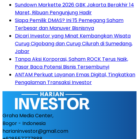
Sundown Markette 2026 GBK Jakarta Berakhir 14
Maret, Ribuan Pengunjung Hadir
Siapa Pemilik DMAS? Ini 15 Pemegang Saham
Terbesar dan Manuver Bisnisnya
Dicari Investor yang Minat Kembangkan Wisata
Curug Cigobang dan Curug Cilurah di Sumedang,
Jabar
Tanpa Aksi Korporasi, Saham ROCK Terus Naik,
Pasar Baca Potensi Bisnis Tersembunyi
ANTAM Perkuat Layanan Emas Digital, Tingkatkan
Pengalaman Transaksi Investor
Graha Media Center,
Bogor - Indonesia
harianinvestor@gmail.com
+628557777888