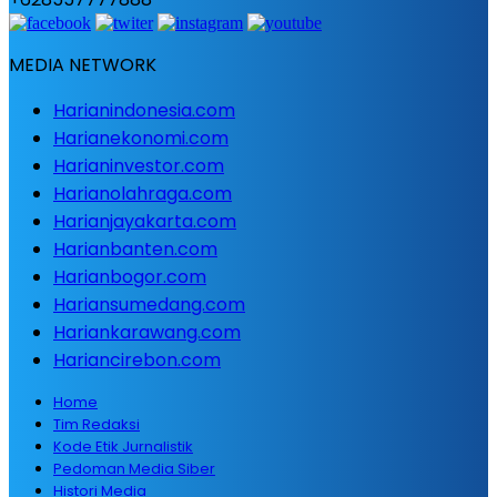
MEDIA NETWORK
Harianindonesia.com
Harianekonomi.com
Harianinvestor.com
Harianolahraga.com
Harianjayakarta.com
Harianbanten.com
Harianbogor.com
Hariansumedang.com
Hariankarawang.com
Hariancirebon.com
Home
Tim Redaksi
Kode Etik Jurnalistik
Pedoman Media Siber
Histori Media