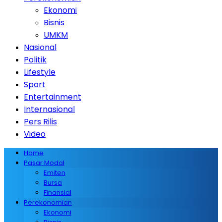
Ekonomi
Bisnis
UMKM
Nasional
Politik
Lifestyle
Sport
Entertainment
Internasional
Pers Rilis
Video
Home
Pasar Modal
Emiten
Bursa
Finansial
Perekonomian
Ekonomi