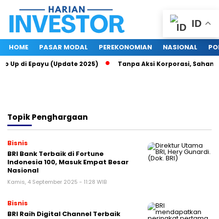
ID
HOME
PASAR MODAL
PEREKONOMIAN
NASIONAL
PO
op Up di Epayu (Update 2025)
Tanpa Aksi Korporasi, Saham RO
Topik
Penghargaan
Bisnis
BRI Bank Terbaik di Fortune
Indonesia 100, Masuk Empat Besar
Nasional
Kamis, 4 September 2025 - 11:28 WIB
Bisnis
BRI Raih Digital Channel Terbaik