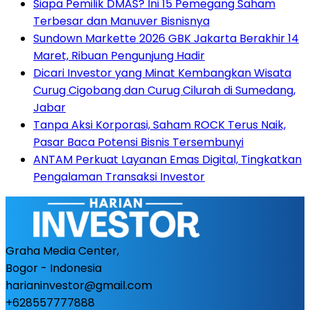
Siapa Pemilik DMAS? Ini 15 Pemegang Saham
Terbesar dan Manuver Bisnisnya
Sundown Markette 2026 GBK Jakarta Berakhir 14
Maret, Ribuan Pengunjung Hadir
Dicari Investor yang Minat Kembangkan Wisata
Curug Cigobang dan Curug Cilurah di Sumedang,
Jabar
Tanpa Aksi Korporasi, Saham ROCK Terus Naik,
Pasar Baca Potensi Bisnis Tersembunyi
ANTAM Perkuat Layanan Emas Digital, Tingkatkan
Pengalaman Transaksi Investor
Graha Media Center,
Bogor - Indonesia
harianinvestor@gmail.com
+628557777888