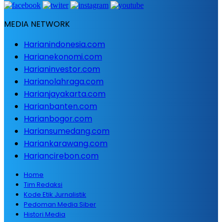
MEDIA NETWORK
Harianindonesia.com
Harianekonomi.com
Harianinvestor.com
Harianolahraga.com
Harianjayakarta.com
Harianbanten.com
Harianbogor.com
Hariansumedang.com
Hariankarawang.com
Hariancirebon.com
Home
Tim Redaksi
Kode Etik Jurnalistik
Pedoman Media Siber
Histori Media