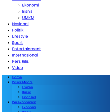
Ekonomi
Bisnis
UMKM
Nasional
Politik
Lifestyle
Sport
Entertainment
Internasional
Pers Rilis
Video
Home
Pasar Modal
Emiten
Bursa
Finansial
Perekonomian
Ekonomi