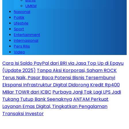
Bisnis
UMKM
Nasional
Politik
Lifestyle
Sport
Entertainment
Internasional
Pers Rilis
Video
Cara Isi Saldo PayPal dari BRI via Jasa Top Up di Epayu
(Update 2025)
Tanpa Aksi Korporasi, Saham ROCK
Terus Naik, Pasar Baca Potensi Bisnis Tersembunyi
Ekspansi Infrastruktur Digital Didorong Kredit Rp400
Miliar TOWR dari ICBC
Purbaya Janji Tak Lagi LPS Jadi
Tukang Tutup Bank Seenaknya
ANTAM Perkuat
Layanan Emas Digital, Tingkatkan Pengalaman
Transaksi Investor