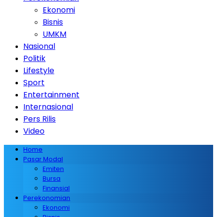
Ekonomi
Bisnis
UMKM
Nasional
Politik
Lifestyle
Sport
Entertainment
Internasional
Pers Rilis
Video
Home
Pasar Modal
Emiten
Bursa
Finansial
Perekonomian
Ekonomi