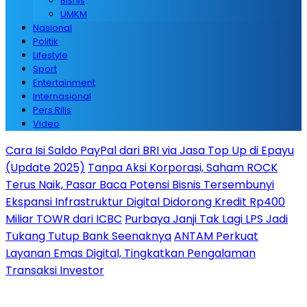
Bisnis
UMKM
Nasional
Politik
Lifestyle
Sport
Entertainment
Internasional
Pers Rilis
Video
Cara Isi Saldo PayPal dari BRI via Jasa Top Up di Epayu
(Update 2025)
Tanpa Aksi Korporasi, Saham ROCK
Terus Naik, Pasar Baca Potensi Bisnis Tersembunyi
Ekspansi Infrastruktur Digital Didorong Kredit Rp400
Miliar TOWR dari ICBC
Purbaya Janji Tak Lagi LPS Jadi
Tukang Tutup Bank Seenaknya
ANTAM Perkuat
Layanan Emas Digital, Tingkatkan Pengalaman
Transaksi Investor