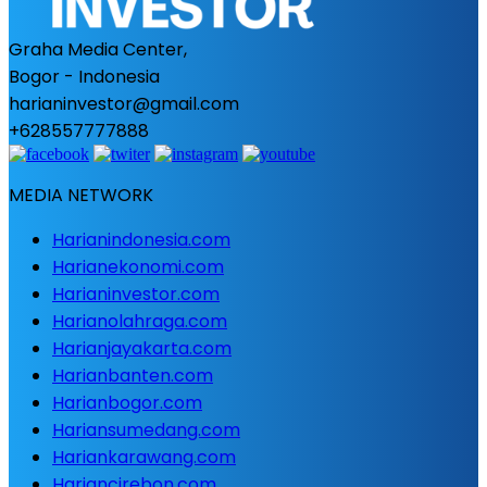
Graha Media Center,
Bogor - Indonesia
harianinvestor@gmail.com
+628557777888
MEDIA NETWORK
Harianindonesia.com
Harianekonomi.com
Harianinvestor.com
Harianolahraga.com
Harianjayakarta.com
Harianbanten.com
Harianbogor.com
Hariansumedang.com
Hariankarawang.com
Hariancirebon.com