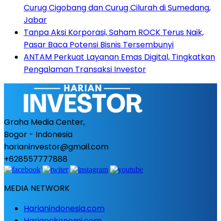
Curug Cigobang dan Curug Cilurah di Sumedang,
Jabar
Tanpa Aksi Korporasi, Saham ROCK Terus Naik,
Pasar Baca Potensi Bisnis Tersembunyi
ANTAM Perkuat Layanan Emas Digital, Tingkatkan
Pengalaman Transaksi Investor
Graha Media Center,
Bogor - Indonesia
harianinvestor@gmail.com
+628557777888
MEDIA NETWORK
Harianindonesia.com
Harianekonomi.com