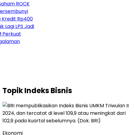
Saham ROCK
ersembunyi
Kredit Rp400
Lagi LPS Jadi
erkuat
alaman
Topik
Indeks Bisnis
Ekonomi