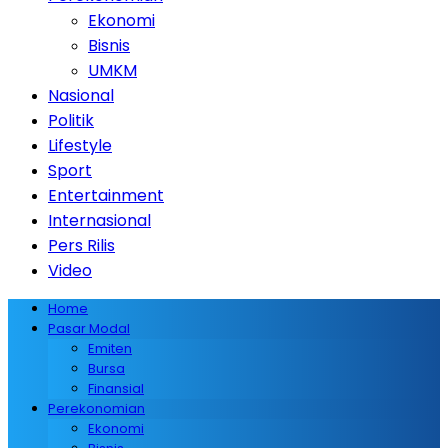
Ekonomi
Bisnis
UMKM
Nasional
Politik
Lifestyle
Sport
Entertainment
Internasional
Pers Rilis
Video
Home
Pasar Modal
Emiten
Bursa
Finansial
Perekonomian
Ekonomi