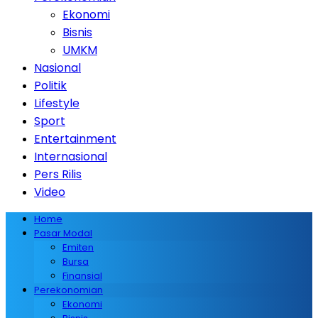
Ekonomi
Bisnis
UMKM
Nasional
Politik
Lifestyle
Sport
Entertainment
Internasional
Pers Rilis
Video
Home
Pasar Modal
Emiten
Bursa
Finansial
Perekonomian
Ekonomi