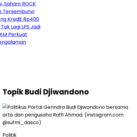
, Saham ROCK
 Tersembunyi
ng Kredit Rp400
ak Lagi LPS Jadi
 Perkuat
engalaman
Topik
Budi Djiwandono
Politik