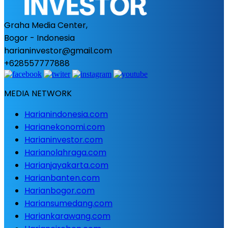
Graha Media Center,
Bogor - Indonesia
harianinvestor@gmail.com
+628557777888
MEDIA NETWORK
Harianindonesia.com
Harianekonomi.com
Harianinvestor.com
Harianolahraga.com
Harianjayakarta.com
Harianbanten.com
Harianbogor.com
Hariansumedang.com
Hariankarawang.com