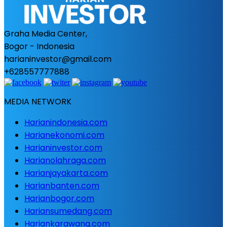
Graha Media Center,
Bogor - Indonesia
harianinvestor@gmail.com
+628557777888
MEDIA NETWORK
Harianindonesia.com
Harianekonomi.com
Harianinvestor.com
Harianolahraga.com
Harianjayakarta.com
Harianbanten.com
Harianbogor.com
Hariansumedang.com
Hariankarawang.com