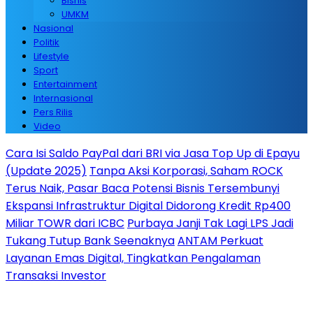
Bisnis
UMKM
Nasional
Politik
Lifestyle
Sport
Entertainment
Internasional
Pers Rilis
Video
Cara Isi Saldo PayPal dari BRI via Jasa Top Up di Epayu
(Update 2025)
Tanpa Aksi Korporasi, Saham ROCK
Terus Naik, Pasar Baca Potensi Bisnis Tersembunyi
Ekspansi Infrastruktur Digital Didorong Kredit Rp400
Miliar TOWR dari ICBC
Purbaya Janji Tak Lagi LPS Jadi
Tukang Tutup Bank Seenaknya
ANTAM Perkuat
Layanan Emas Digital, Tingkatkan Pengalaman
Transaksi Investor