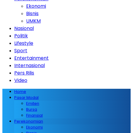
Ekonomi
Bisnis
UMKM
Nasional
Politik
Lifestyle
Sport
Entertainment
Internasional
Pers Rilis
Video
Home
Pasar Modal
Emiten
Bursa
Finansial
Perekonomian
Ekonomi